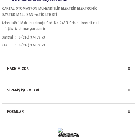
85 Serisi Minyatür Zamanlayıcı
KARTAL OTOMASYON MÜHENDİSLİK ELEKTRİK ELEKTRONİK
DAY.TÜK.MALL.SAN.ve.TİC.LTD.ŞTİ.
86 Serisi Zamanlayıcı Modülleri
Adres:İnönü Mah. İbrahimağa Cad. No: 248/A Gebze / Kocaeli mail:
info@kartalotomasyon.com.tr
 Ölçer
99.01 Serisi Modüller
Santral
0 (216) 374 73 73
Fax
0 (216) 374 73 73
rü
99.02 Serisi Modüller
er
99.80 Serisi Modüller
HAKKIMIZDA
Finder Röle Soketleri ve Aksesuarları
SİPARİŞ İŞLEMLERİ
FORMLAR
azı