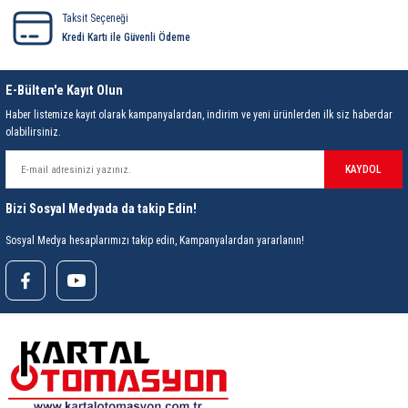
rleri
58 Serisi Röle Arayüz Modülü
Taksit Seçeneği
Kredi Kartı ile Güvenli Ödeme
60 Serisi Finder Röle
E-Bülten'e Kayıt Olun
arı
62 Serisi Güç Rölesi
Haber listemize kayıt olarak kampanyalardan, indirim ve yeni ürünlerden ilk siz haberdar
olabilirsiniz.
65 Serisi Güç Rölesi
KAYDOL
66 Serisi Güç Rölesi
Bizi Sosyal Medyada da takip Edin!
asınç Ölçer
71 Serisi Gösterge Rölesi
Sosyal Medya hesaplarımızı takip edin, Kampanyalardan yararlanın!
72 Serisi Seviye Kontrol
80 Serisi Modüler Zamanlayıcı
83 Serisi Multi Fonksiyonlu Modüler Zamanlay