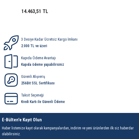
ri
ihazları
er
41 Serisi Minyatür Pcb Röle
RTLM Led ve Koruma Modülleri ( YRT-YPT Serisi 
14.463,51 TL
43 Serisi Minyatür Pcb Röle
RX Serisi PCB Röleler ( 500mW )
44 Serisi Minyatür Pcb Röle
RZ Serisi PCB Röleler ( 400mW )
3 Desiye Kadar Ücretsiz Kargo İmkanı
2.000 TL ve üzeri
etreler
46 Serisi Finder Röle
Telekom Röleler
Kapıda Ödeme Avantajı
Kapıda ödeme yapabilirsiniz
48 Serisi Röle Arayüz Modülü
XT Serisi Endüstriyel Röleler ( 400mW )
Güvenli Alışveriş
azları
49 Serisi Röle Arayüz Modülü
256Bit SSL Sertifikası
Taksit Seçeneği
ar ölçer )
50 Serisi Güvenlik Rölesi
Kredi Kartı ile Güvenli Ödeme
et Ölçer
55 Serisi Minyatür Genel Amaçlı Finder Röle
E-Bülten'e Kayıt Olun
56 Serisi Minyatür Güç Rölesi
Haber listemize kayıt olarak kampanyalardan, indirim ve yeni ürünlerden ilk siz haberdar
olabilirsiniz.