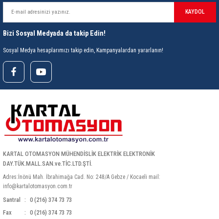
rleri
58 Serisi Röle Arayüz Modülü
KAYDOL
60 Serisi Finder Röle
Bizi Sosyal Medyada da takip Edin!
Sosyal Medya hesaplarımızı takip edin, Kampanyalardan yararlanın!
arı
62 Serisi Güç Rölesi
65 Serisi Güç Rölesi
66 Serisi Güç Rölesi
asınç Ölçer
71 Serisi Gösterge Rölesi
72 Serisi Seviye Kontrol
KARTAL OTOMASYON MÜHENDİSLİK ELEKTRİK ELEKTRONİK
DAY.TÜK.MALL.SAN.ve.TİC.LTD.ŞTİ.
80 Serisi Modüler Zamanlayıcı
Adres:İnönü Mah. İbrahimağa Cad. No: 248/A Gebze / Kocaeli mail:
info@kartalotomasyon.com.tr
83 Serisi Multi Fonksiyonlu Modüler Zamanlay
Santral
0 (216) 374 73 73
Fax
0 (216) 374 73 73