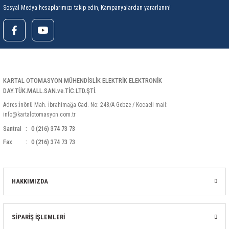
Sosyal Medya hesaplarımızı takip edin, Kampanyalardan yararlanın!
KARTAL OTOMASYON MÜHENDİSLİK ELEKTRİK ELEKTRONİK
DAY.TÜK.MALL.SAN.ve.TİC.LTD.ŞTİ.
Adres:İnönü Mah. İbrahimağa Cad. No: 248/A Gebze / Kocaeli mail:
info@kartalotomasyon.com.tr
Santral
0 (216) 374 73 73
Fax
0 (216) 374 73 73
HAKKIMIZDA
SİPARİŞ İŞLEMLERİ