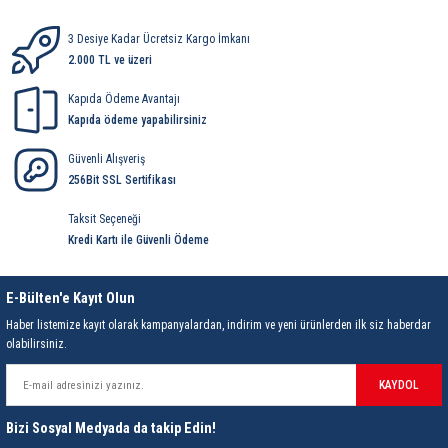
85 Serisi Minyatür Zamanlayıcı
3 Desiye Kadar Ücretsiz Kargo İmkanı
86 Serisi Zamanlayıcı Modülleri
2.000 TL ve üzeri
Kapıda Ödeme Avantajı
 Ölçer
99.01 Serisi Modüller
Kapıda ödeme yapabilirsiniz
rü
99.02 Serisi Modüller
Güvenli Alışveriş
256Bit SSL Sertifikası
er
99.80 Serisi Modüller
Taksit Seçeneği
Kredi Kartı ile Güvenli Ödeme
Finder Röle Soketleri ve Aksesuarları
E-Bülten'e Kayıt Olun
Haber listemize kayıt olarak kampanyalardan, indirim ve yeni ürünlerden ilk siz haberdar
olabilirsiniz.
KAYDOL
azı
Bizi Sosyal Medyada da takip Edin!