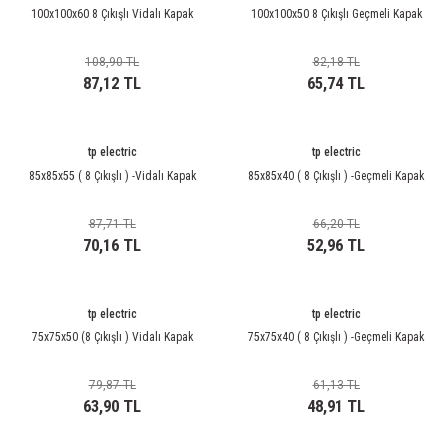
rleri
58 Serisi Röle Arayüz Modülü
100x100x60 8 Çıkışlı Vidalı Kapak
100x100x50 8 Çıkışlı Geçmeli Kapak
60 Serisi Finder Röle
108,90 TL
82,18 TL
87,12 TL
65,74 TL
arı
62 Serisi Güç Rölesi
tp electric
tp electric
65 Serisi Güç Rölesi
85x85x55 ( 8 Çıkışlı ) -Vidalı Kapak
85x85x40 ( 8 Çıkışlı ) -Geçmeli Kapak
66 Serisi Güç Rölesi
87,71 TL
66,20 TL
70,16 TL
52,96 TL
asınç Ölçer
71 Serisi Gösterge Rölesi
72 Serisi Seviye Kontrol
tp electric
tp electric
75x75x50 (8 Çıkışlı ) Vidalı Kapak
75x75x40 ( 8 Çıkışlı ) -Geçmeli Kapak
80 Serisi Modüler Zamanlayıcı
79,87 TL
61,13 TL
83 Serisi Multi Fonksiyonlu Modüler Zamanlay
63,90 TL
48,91 TL