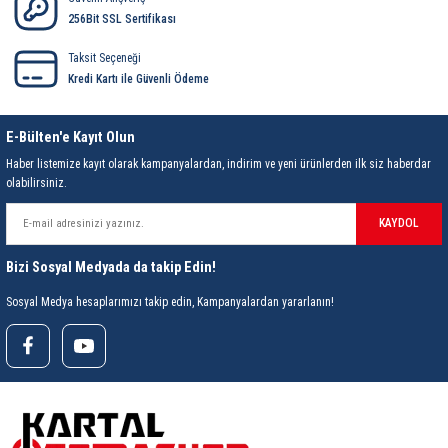
85 Serisi Minyatür Zamanlayıcı
256Bit SSL Sertifikası
86 Serisi Zamanlayıcı Modülleri
Taksit Seçeneği
Kredi Kartı ile Güvenli Ödeme
 Ölçer
99.01 Serisi Modüller
E-Bülten'e Kayıt Olun
rü
99.02 Serisi Modüller
Haber listemize kayıt olarak kampanyalardan, indirim ve yeni ürünlerden ilk siz haberdar
olabilirsiniz.
er
99.80 Serisi Modüller
KAYDOL
Finder Röle Soketleri ve Aksesuarları
Bizi Sosyal Medyada da takip Edin!
Sosyal Medya hesaplarımızı takip edin, Kampanyalardan yararlanın!
azı