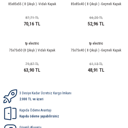
rleri
58 Serisi Röle Arayüz Modülü
85x85x55 ( 8 Çıkışlı ) -Vidalı Kapak
85x85x40 ( 8 Çıkışlı ) -Geçmeli Kapak
60 Serisi Finder Röle
87,71 TL
66,20 TL
70,16 TL
52,96 TL
arı
62 Serisi Güç Rölesi
tp electric
tp electric
65 Serisi Güç Rölesi
75x75x50 (8 Çıkışlı ) Vidalı Kapak
75x75x40 ( 8 Çıkışlı ) -Geçmeli Kapak
66 Serisi Güç Rölesi
79,87 TL
61,13 TL
63,90 TL
48,91 TL
asınç Ölçer
71 Serisi Gösterge Rölesi
72 Serisi Seviye Kontrol
3 Desiye Kadar Ücretsiz Kargo İmkanı
2.000 TL ve üzeri
80 Serisi Modüler Zamanlayıcı
Kapıda Ödeme Avantajı
83 Serisi Multi Fonksiyonlu Modüler Zamanlay
Kapıda ödeme yapabilirsiniz
Güvenli Alışveriş