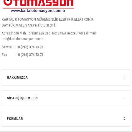
KARTAL OTOMASYON MÜHENDİSLİK ELEKTRİK ELEKTRONİK
DAY.TÜK.MALL.SAN.ve.TİC.LTD.ŞTİ.
Adres:İnönü Mah. İbrahimağa Cad. No: 248/A Gebze / Kocaeli mail:
info@kartalotomasyon.com.tr
Santral
0 (216) 374 73 73
Fax
0 (216) 374 73 73
HAKKIMIZDA
SİPARİŞ İŞLEMLERİ
FORMLAR