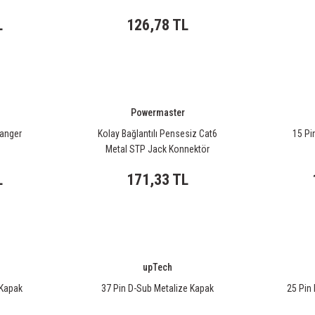
L
126,78 TL
Powermaster
hanger
Kolay Bağlantılı Pensesiz Cat6
15 Pi
Metal STP Jack Konnektör
L
171,33 TL
upTech
 Kapak
37 Pin D-Sub Metalize Kapak
25 Pin