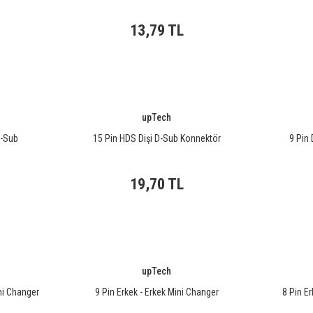
13,79 TL
upTech
D-Sub
15 Pin HDS Dişi D-Sub Konnektör
9 Pin 
19,70 TL
upTech
ini Changer
9 Pin Erkek - Erkek Mini Changer
8 Pin E