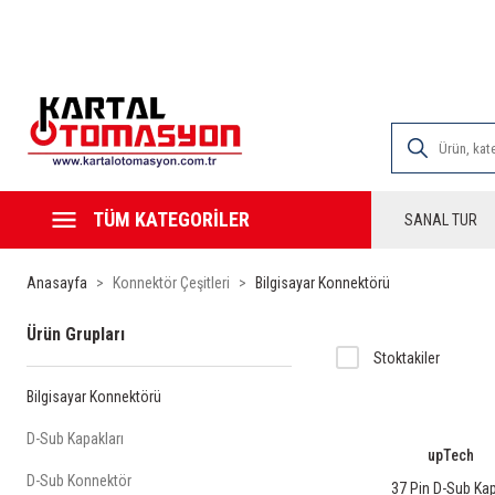
2000 TL VE ÜZE
TÜM KATEGORİLER
SANAL TUR
Anasayfa
Konnektör Çeşitleri
Bilgisayar Konnektörü
Ürün Grupları
Stoktakiler
Bilgisayar Konnektörü
D-Sub Kapakları
upTech
D-Sub Konnektör
37 Pin D-Sub Ka