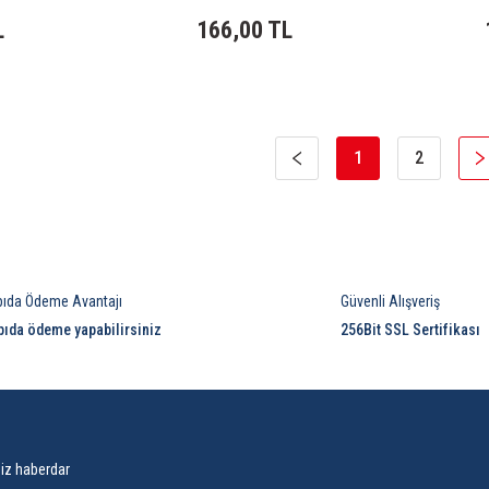
L
166,00 TL
1
2
pıda Ödeme Avantajı
Güvenli Alışveriş
pıda ödeme yapabilirsiniz
256Bit SSL Sertifikası
siz haberdar