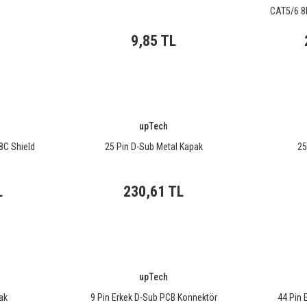
CAT5/6 8P
9,85 TL
upTech
8C Shield
25 Pin D-Sub Metal Kapak
25
L
230,61 TL
upTech
ak
9 Pin Erkek D-Sub PCB Konnektör
44 Pin 