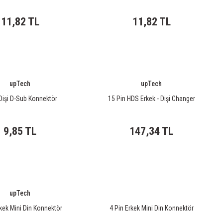
11,82 TL
11,82 TL
upTech
upTech
Dişi D-Sub Konnektör
15 Pin HDS Erkek - Dişi Changer
9,85 TL
147,34 TL
upTech
rkek Mini Din Konnektör
4 Pin Erkek Mini Din Konnektör