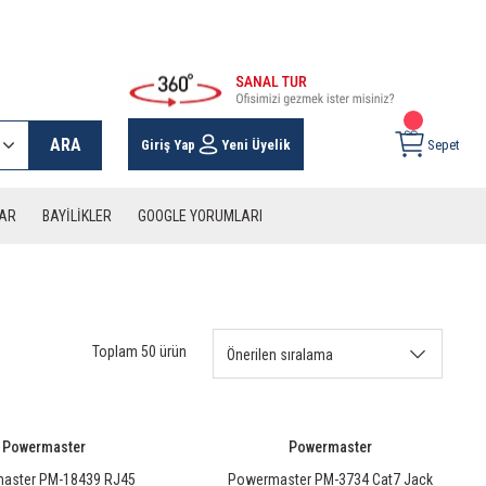
 KARGO İMKANI !
ARA
Giriş Yap
Yeni Üyelik
Sepet
LAR
BAYİLİKLER
GOOGLE YORUMLARI
Toplam 50 ürün
Powermaster
Powermaster
aster PM-18439 RJ45
Powermaster PM-3734 Cat7 Jack