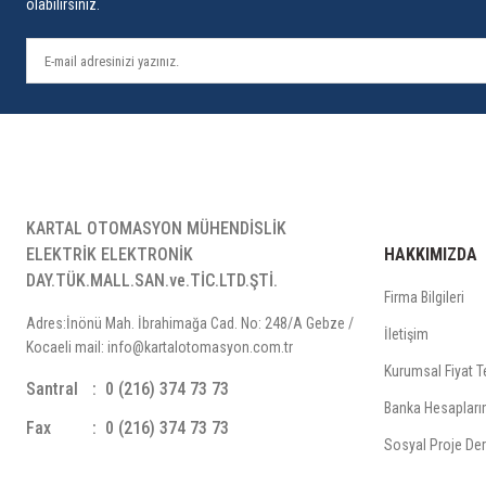
olabilirsiniz.
KARTAL OTOMASYON MÜHENDİSLİK
ELEKTRİK ELEKTRONİK
HAKKIMIZDA
DAY.TÜK.MALL.SAN.ve.TİC.LTD.ŞTİ.
Firma Bilgileri
Adres:İnönü Mah. İbrahimağa Cad. No: 248/A Gebze /
İletişim
Kocaeli mail: info@kartalotomasyon.com.tr
Kurumsal Fiyat Te
Santral
0 (216) 374 73 73
Banka Hesapları
Fax
0 (216) 374 73 73
Sosyal Proje Der