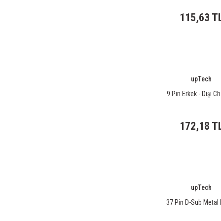
115,63 T
upTech
9 Pin Erkek - Dişi C
172,18 T
upTech
37 Pin D-Sub Metal