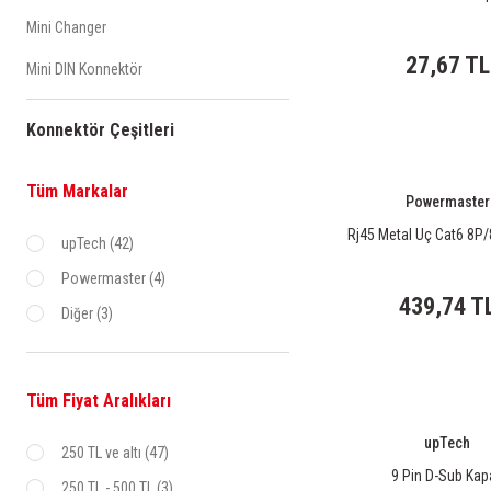
Mini Changer
27,67 TL
Mini DIN Konnektör
Konnektör Çeşitleri
Tüm Markalar
Powermaster
Rj45 Metal Uç Cat6 8P/
upTech (42)
Powermaster (4)
439,74 T
Diğer (3)
Tüm Fiyat Aralıkları
upTech
250 TL ve altı (47)
9 Pin D-Sub Kap
250 TL - 500 TL (3)