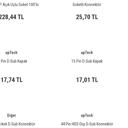
 Açık Uçlu Soket 100'lü
Soketli Konnektör
Paket
228,44 TL
25,70 TL
upTech
upTech
 Pin D-Sub Kapak
15 Pin D-Sub Kapak
17,74 TL
17,01 TL
Diğer
upTech
Erkek D-Sub Konnektör
44 Pin HDS Dişi D-Sub Konnektör