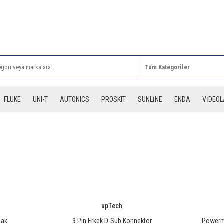
Rİ ALIŞVERİŞLERİNİZDE 3 DESİYE KADAR ÜCRETSİZ
FLUKE
UNI-T
AUTONICS
PROSKIT
SUNLİNE
ENDA
VİDEO
upTech
pak
9 Pin Erkek D-Sub Konnektör
Powerm