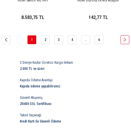
HDMI Switch 4x2 HIFI
HDMI Dişi-Dişi Ek Ara Adaptör
8.583,75 TL
142,77 TL
1
2
3
4
..
6
3 Desiye Kadar Ücretsiz Kargo İmkanı
2.000 TL ve üzeri
Kapıda Ödeme Avantajı
Kapıda ödeme yapabilirsiniz
Güvenli Alışveriş
256Bit SSL Sertifikası
Taksit Seçeneği
Kredi Kartı ile Güvenli Ödeme