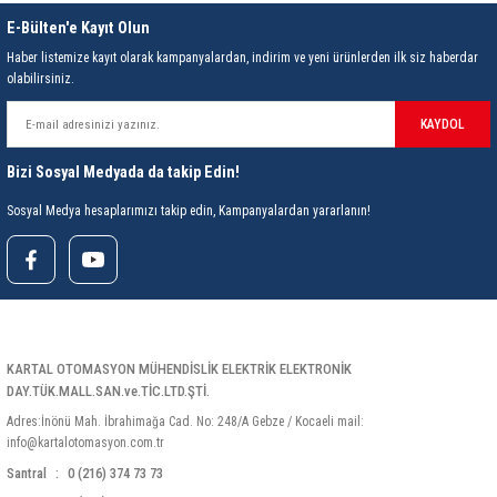
E-Bülten'e Kayıt Olun
Haber listemize kayıt olarak kampanyalardan, indirim ve yeni ürünlerden ilk siz haberdar
olabilirsiniz.
KAYDOL
Bizi Sosyal Medyada da takip Edin!
Sosyal Medya hesaplarımızı takip edin, Kampanyalardan yararlanın!
KARTAL OTOMASYON MÜHENDİSLİK ELEKTRİK ELEKTRONİK
DAY.TÜK.MALL.SAN.ve.TİC.LTD.ŞTİ.
Adres:İnönü Mah. İbrahimağa Cad. No: 248/A Gebze / Kocaeli mail:
info@kartalotomasyon.com.tr
Santral
0 (216) 374 73 73