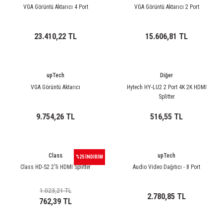
rleri
58 Serisi Röle Arayüz Modülü
VGA Görüntü Aktarıcı 4 Port
VGA Görüntü Aktarıcı 2 Port
60 Serisi Finder Röle
23.410,22 TL
15.606,81 TL
arı
62 Serisi Güç Rölesi
upTech
Diğer
65 Serisi Güç Rölesi
VGA Görüntü Aktarıcı
Hytech HY-LU2 2 Port 4K 2K HDMI
Splitter
66 Serisi Güç Rölesi
9.754,26 TL
516,55 TL
asınç Ölçer
71 Serisi Gösterge Rölesi
72 Serisi Seviye Kontrol
Class
upTech
%25 İNDİRİM
Class HD-S2 2'li HDMI Splitter
Audio Video Dağıtıcı - 8 Port
80 Serisi Modüler Zamanlayıcı
1.023,21 TL
2.780,85 TL
83 Serisi Multi Fonksiyonlu Modüler Zamanlay
762,39 TL