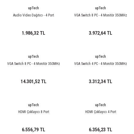
85 Serisi Minyatür Zamanlayıcı
upTech
upTech
86 Serisi Zamanlayıcı Modülleri
Audio Video Dağıtıcı - 4 Port
VGA Switch 8 PC - 4 Monitör 350MHz
 Ölçer
99.01 Serisi Modüller
1.986,32 TL
3.972,64 TL
rü
99.02 Serisi Modüller
upTech
upTech
er
99.80 Serisi Modüller
VGA Switch 8 PC - 4 Monitör 350MHz
VGA Switch 4 PC - 4 Monitör 350MHz
Finder Röle Soketleri ve Aksesuarları
14.301,52 TL
3.312,34 TL
upTech
upTech
HDMI Çoklayıcı 8 Port
HDMI Çoklayıcı 4 Port
azı
6.556,79 TL
6.356,23 TL