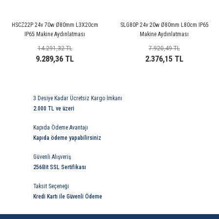
85 Serisi Minyatür Zamanlayıcı
86 Serisi Zamanlayıcı Modülleri
HSCZ22P 24v 70w Ø80mm L3X20cm
SLG80P 24v 20w Ø80mm L80cm IP65
IP65 Makine Aydınlatması
Makine Aydınlatması
14.291,32 TL
7.920,49 TL
 Ölçer
99.01 Serisi Modüller
9.289,36 TL
2.376,15 TL
rü
99.02 Serisi Modüller
er
99.80 Serisi Modüller
3 Desiye Kadar Ücretsiz Kargo İmkanı
2.000 TL ve üzeri
Finder Röle Soketleri ve Aksesuarları
Kapıda Ödeme Avantajı
Kapıda ödeme yapabilirsiniz
Güvenli Alışveriş
256Bit SSL Sertifikası
Taksit Seçeneği
azı
Kredi Kartı ile Güvenli Ödeme