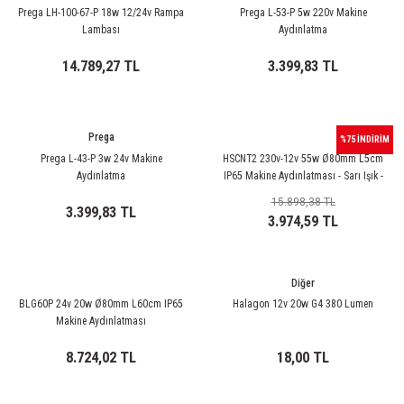
rleri
58 Serisi Röle Arayüz Modülü
Prega LH-100-67-P 18w 12/24v Rampa
Prega L-53-P 5w 220v Makine
Lambası
Aydınlatma
60 Serisi Finder Röle
14.789,27 TL
3.399,83 TL
arı
62 Serisi Güç Rölesi
Prega
%75 İNDİRİM
65 Serisi Güç Rölesi
Prega L-43-P 3w 24v Makine
HSCNT2 230v-12v 55w Ø80mm L5cm
Aydınlatma
IP65 Makine Aydınlatması - Sarı Işık -
66 Serisi Güç Rölesi
3000K
15.898,38 TL
3.399,83 TL
3.974,59 TL
asınç Ölçer
71 Serisi Gösterge Rölesi
72 Serisi Seviye Kontrol
Diğer
BLG60P 24v 20w Ø80mm L60cm IP65
Halagon 12v 20w G4 380 Lumen
80 Serisi Modüler Zamanlayıcı
Makine Aydınlatması
8.724,02 TL
18,00 TL
83 Serisi Multi Fonksiyonlu Modüler Zamanlay