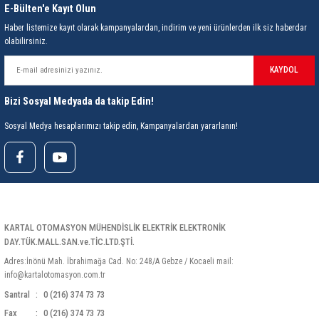
E-Bülten'e Kayıt Olun
Haber listemize kayıt olarak kampanyalardan, indirim ve yeni ürünlerden ilk siz haberdar
olabilirsiniz.
KAYDOL
Bizi Sosyal Medyada da takip Edin!
Sosyal Medya hesaplarımızı takip edin, Kampanyalardan yararlanın!
KARTAL OTOMASYON MÜHENDİSLİK ELEKTRİK ELEKTRONİK
DAY.TÜK.MALL.SAN.ve.TİC.LTD.ŞTİ.
Adres:İnönü Mah. İbrahimağa Cad. No: 248/A Gebze / Kocaeli mail:
info@kartalotomasyon.com.tr
Santral
0 (216) 374 73 73
Fax
0 (216) 374 73 73