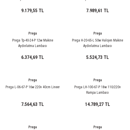
ri
ihazları
er
41 Serisi Minyatür Pcb Röle
RTLM Led ve Koruma Modülleri ( YRT-YPT Serisi 
9.179,55 TL
7.989,61 TL
43 Serisi Minyatür Pcb Röle
RX Serisi PCB Röleler ( 500mW )
44 Serisi Minyatür Pcb Röle
RZ Serisi PCB Röleler ( 400mW )
Prega
Prega
Prega Tp-40-24-P 12w Makine
Prega H-20-65-L 50w Halojen Makine
Aydınlatma Lambası
Aydınlatma Lambası
etreler
46 Serisi Finder Röle
Telekom Röleler
6.374,69 TL
5.524,73 TL
48 Serisi Röle Arayüz Modülü
XT Serisi Endüstriyel Röleler ( 400mW )
azları
49 Serisi Röle Arayüz Modülü
Prega
Prega
Prega L-06-67-P 16w 220v 40cm Lineer
Prega LH-100-67-P 18w 110/220v
ar ölçer )
50 Serisi Güvenlik Rölesi
Rampa Lambası
7.564,63 TL
14.789,27 TL
et Ölçer
55 Serisi Minyatür Genel Amaçlı Finder Röle
56 Serisi Minyatür Güç Rölesi
Prega
Prega