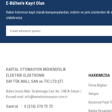
E-Bülten'e Kayıt Olun
Haber listemize kayıt olarak kampanyalardan, indirim ve yeni ürünlerden ilk 
olabilirsiniz.
KARTAL OTOMASYON MÜHENDİSLİK
ELEKTRİK ELEKTRONİK
HAKKIMIZDA
DAY.TÜK.MALL.SAN.ve.TİC.LTD.ŞTİ.
Firma Bilgileri
Adres:İnönü Mah. İbrahimağa Cad. No: 248/A Gebze /
İletişim
Kocaeli mail: info@kartalotomasyon.com.tr
Kurumsal Fiyat Te
Santral
0 (216) 374 73 73
Banka Hesapları