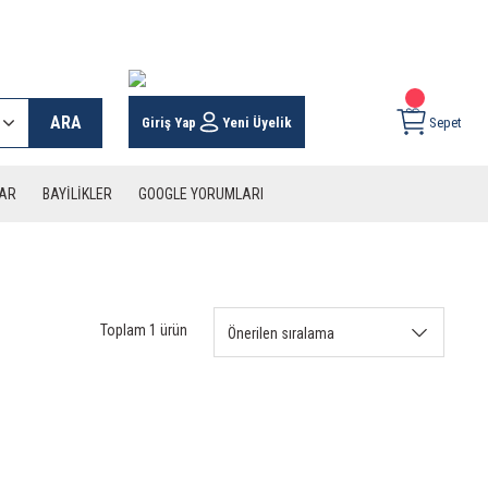
 KARGO İMKANI !
ARA
Giriş Yap
Yeni Üyelik
Sepet
LAR
BAYİLİKLER
GOOGLE YORUMLARI
Toplam 1 ürün