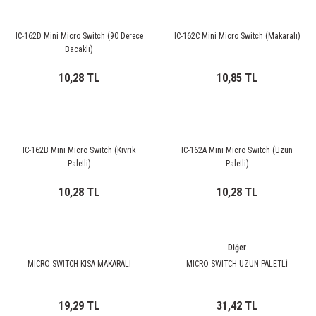
85 Serisi Minyatür Zamanlayıcı
86 Serisi Zamanlayıcı Modülleri
IC-162D Mini Micro Switch (90 Derece
IC-162C Mini Micro Switch (Makaralı)
Bacaklı)
 Ölçer
99.01 Serisi Modüller
10,28 TL
10,85 TL
rü
99.02 Serisi Modüller
er
99.80 Serisi Modüller
IC-162B Mini Micro Switch (Kıvrık
IC-162A Mini Micro Switch (Uzun
Paletli)
Paletli)
Finder Röle Soketleri ve Aksesuarları
10,28 TL
10,28 TL
Diğer
MICRO SWITCH KISA MAKARALI
MICRO SWITCH UZUN PALETLİ
azı
19,29 TL
31,42 TL