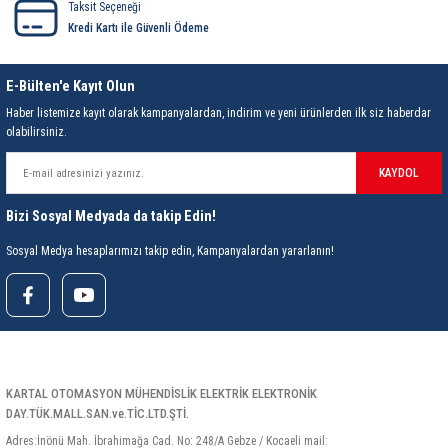
Taksit Seçeneği
Kredi Kartı ile Güvenli Ödeme
E-Bülten'e Kayıt Olun
Haber listemize kayıt olarak kampanyalardan, indirim ve yeni ürünlerden ilk siz haberdar
olabilirsiniz.
KAYDOL
Bizi Sosyal Medyada da takip Edin!
Sosyal Medya hesaplarımızı takip edin, Kampanyalardan yararlanın!
KARTAL OTOMASYON MÜHENDİSLİK ELEKTRİK ELEKTRONİK
DAY.TÜK.MALL.SAN.ve.TİC.LTD.ŞTİ.
Adres:İnönü Mah. İbrahimağa Cad. No: 248/A Gebze / Kocaeli mail: