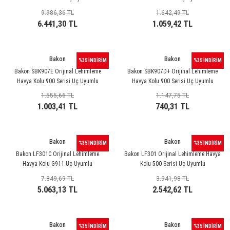
ri
ihazları
er
41 Serisi Minyatür Pcb Röle
RTLM Led ve Koruma Modülleri ( YRT-YPT Serisi 
9.986,36 TL
1.642,49 TL
6.441,30 TL
1.059,42 TL
43 Serisi Minyatür Pcb Röle
RX Serisi PCB Röleler ( 500mW )
44 Serisi Minyatür Pcb Röle
RZ Serisi PCB Röleler ( 400mW )
Bakon
Bakon
%35 İNDİRİM
%35 İNDİRİM
Bakon SBK907E Orijinal Lehimleme
Bakon SBK907D+ Orijinal Lehimleme
Havya Kolu 900 Serisi Uç Uyumlu
Havya Kolu 900 Serisi Uç Uyumlu
etreler
46 Serisi Finder Röle
Telekom Röleler
1.555,66 TL
1.147,75 TL
1.003,41 TL
740,31 TL
48 Serisi Röle Arayüz Modülü
XT Serisi Endüstriyel Röleler ( 400mW )
azları
49 Serisi Röle Arayüz Modülü
Bakon
Bakon
%35 İNDİRİM
%35 İNDİRİM
Bakon LF301C Orijinal Lehimleme
Bakon LF301 Orijinal Lehimleme Havya
ar ölçer )
50 Serisi Güvenlik Rölesi
Havya Kolu G911 Uç Uyumlu
Kolu 500 Serisi Uç Uyumlu
7.849,69 TL
3.941,98 TL
et Ölçer
55 Serisi Minyatür Genel Amaçlı Finder Röle
5.063,13 TL
2.542,62 TL
56 Serisi Minyatür Güç Rölesi
Bakon
Bakon
%35 İNDİRİM
%35 İNDİRİM