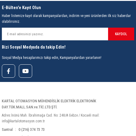
E-Bülten'e Kayıt Olun
Haber listemize kayıt olarak kampanyalardan, indirim ve yeni ürünlerden ilk siz haberdar
olabilirsiniz.
KAYDOL
Bizi Sosyal Medyada da takip Edin!
Sosyal Medya hesaplarımızı takip edin, Kampanyalardan yararlanın!
KARTAL OTOMASYON MÜHENDİSLİK ELEKTRİK ELEKTRONİK
DAY.TÜK.MALL.SAN.ve.TİC.LTD.ŞTİ.
Adres:İnönü Mah. İbrahimağa Cad. No: 248/A Gebze / Kocaeli mail:
info@kartalotomasyon.com.tr
Santral
0 (216) 374 73 73