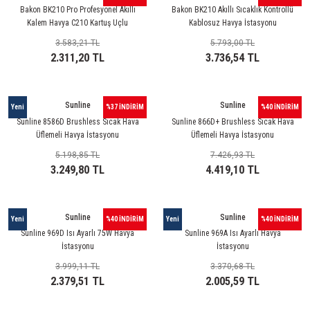
rleri
58 Serisi Röle Arayüz Modülü
Bakon BK210 Pro Profesyonel Akıllı
Bakon BK210 Akıllı Sıcaklık Kontrollü
Kalem Havya C210 Kartuş Uçlu
Kablosuz Havya İstasyonu
60 Serisi Finder Röle
3.583,21 TL
5.793,00 TL
2.311,20 TL
3.736,54 TL
arı
62 Serisi Güç Rölesi
Sunline
Sunline
Yeni
%37 İNDİRİM
%40 İNDİRİM
65 Serisi Güç Rölesi
Sunline 8586D Brushless Sıcak Hava
Sunline 866D+ Brushless Sıcak Hava
Üflemeli Havya İstasyonu
Üflemeli Havya İstasyonu
66 Serisi Güç Rölesi
5.198,85 TL
7.426,93 TL
3.249,80 TL
4.419,10 TL
asınç Ölçer
71 Serisi Gösterge Rölesi
72 Serisi Seviye Kontrol
Sunline
Sunline
Yeni
%40 İNDİRİM
Yeni
%40 İNDİRİM
Sunline 969D Isı Ayarlı 75W Havya
Sunline 969A Isı Ayarlı Havya
80 Serisi Modüler Zamanlayıcı
İstasyonu
İstasyonu
3.999,11 TL
3.370,68 TL
83 Serisi Multi Fonksiyonlu Modüler Zamanlay
2.379,51 TL
2.005,59 TL