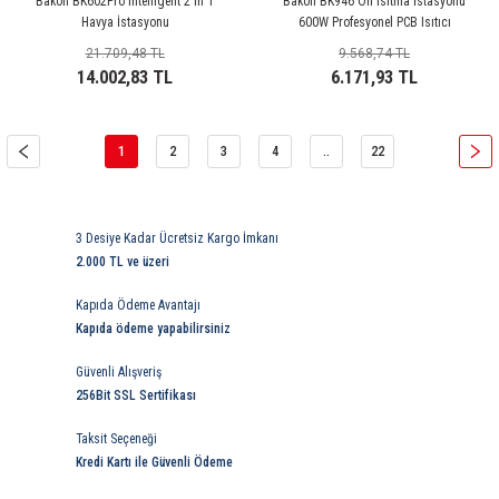
Bakon BK602Pro Intelligent 2 in 1
Bakon BK946 Ön Isıtma İstasyonu
Havya İstasyonu
600W Profesyonel PCB Isıtıcı
21.709,48 TL
9.568,74 TL
14.002,83 TL
6.171,93 TL
1
2
3
4
..
22
3 Desiye Kadar Ücretsiz Kargo İmkanı
2.000 TL ve üzeri
Kapıda Ödeme Avantajı
Kapıda ödeme yapabilirsiniz
Güvenli Alışveriş
256Bit SSL Sertifikası
Taksit Seçeneği
Kredi Kartı ile Güvenli Ödeme