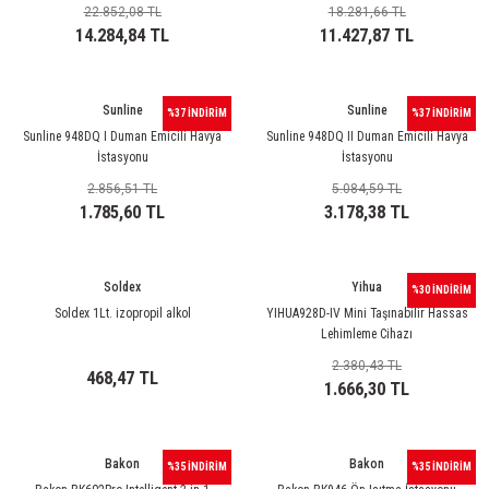
22.852,08 TL
18.281,66 TL
14.284,84 TL
11.427,87 TL
Sunline
Sunline
%37 İNDİRİM
%37 İNDİRİM
Sunline 948DQ I Duman Emicili Havya
Sunline 948DQ II Duman Emicili Havya
İstasyonu
İstasyonu
2.856,51 TL
5.084,59 TL
1.785,60 TL
3.178,38 TL
Soldex
Yihua
%30 İNDİRİM
Soldex 1Lt. izopropil alkol
YIHUA928D-IV Mini Taşınabilir Hassas
Lehimleme Cihazı
2.380,43 TL
468,47 TL
1.666,30 TL
Bakon
Bakon
%35 İNDİRİM
%35 İNDİRİM