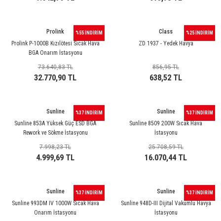
Prolink
Class
%55 İNDİRİM
%25 İNDİRİM
Prolink P-1000B Kızılötesi Sıcak Hava
ZD 1937 - Yedek Havya
BGA Onarım İstasyonu
73.640,83 TL
856,95 TL
32.770,90 TL
638,52 TL
Sunline
Sunline
%37 İNDİRİM
%37 İNDİRİM
Sunline 853A Yüksek Güç ESD BGA
Sunline 8509 200W Sıcak Hava
Rework ve Sökme İstasyonu
İstasyonu
7.998,23 TL
25.708,59 TL
4.999,69 TL
16.070,44 TL
Sunline
Sunline
%37 İNDİRİM
%37 İNDİRİM
Sunline 993DM IV 1000W Sıcak Hava
Sunline 948D-III Dijital Vakumlu Havya
Onarım İstasyonu
İstasyonu