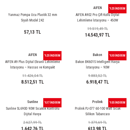
85 Serisi Minyatür Zamanlayıcı
AIFEN
%25 İNDİRİM
86 Serisi Zamanlayıcı Modülleri
Yanmaz Pompa Ucu Plastik 32 mm
AIFEN A902 Pro Çift Kollu Dijital
Siyah Model 242
Lehimleme İstasyonu – 450W
Profesyonel Lehimleme Sistemi
19.519,49 TL
 Ölçer
99.01 Serisi Modüller
57,13 TL
14.543,97 TL
rü
99.02 Serisi Modüller
AIFEN
Bakon
%25 İNDİRİM
%30 İNDİRİM
er
99.80 Serisi Modüller
AIFEN A9 Plus Dijital Ekranlı Lehimleme
Bakon BK601S Intelligent Havya
İstasyonu – Hassas ve Kompakt
İstasyonu – 90W
Finder Röle Soketleri ve Aksesuarları
Profesyonel Lehimleme Çözümü
11.426,04 TL
9.883,52 TL
8.512,51 TL
6.918,47 TL
Sunline
Prolink
%37 İNDİRİM
%55 İNDİRİM
Sunline SL690D 90W Sıcaklık Kontrollü
Prolink PJ-077 60-100 Watt Sıcak
Dijital Havya
Silikon Tabancası
azı
2.627,99 TL
1.379,69 TL
1.642,76 TL
613,98 TL