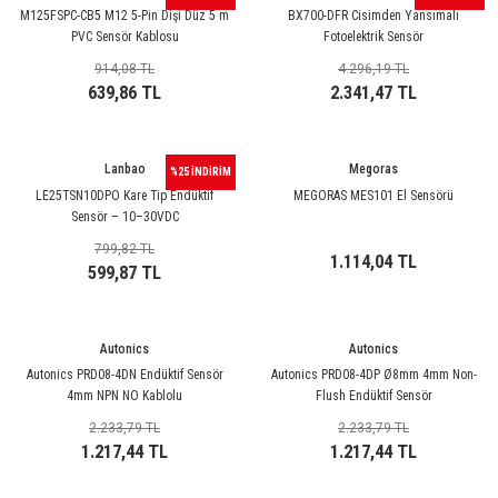
rleri
58 Serisi Röle Arayüz Modülü
M125FSPC-CB5 M12 5-Pin Dişi Düz 5 m
BX700-DFR Cisimden Yansımalı
PVC Sensör Kablosu
Fotoelektrik Sensör
60 Serisi Finder Röle
914,08 TL
4.296,19 TL
639,86 TL
2.341,47 TL
arı
62 Serisi Güç Rölesi
Lanbao
Megoras
%25 İNDİRİM
65 Serisi Güç Rölesi
LE25TSN10DPO Kare Tip Endüktif
MEGORAS MES101 El Sensörü
Sensör – 10–30VDC
66 Serisi Güç Rölesi
799,82 TL
1.114,04 TL
599,87 TL
asınç Ölçer
71 Serisi Gösterge Rölesi
72 Serisi Seviye Kontrol
Autonics
Autonics
Autonics PRD08-4DN Endüktif Sensör
Autonics PRD08-4DP Ø8mm 4mm Non-
80 Serisi Modüler Zamanlayıcı
4mm NPN NO Kablolu
Flush Endüktif Sensör
2.233,79 TL
2.233,79 TL
83 Serisi Multi Fonksiyonlu Modüler Zamanlay
1.217,44 TL
1.217,44 TL