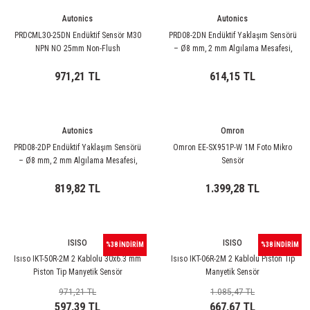
85 Serisi Minyatür Zamanlayıcı
Autonics
Autonics
86 Serisi Zamanlayıcı Modülleri
PRDCML30-25DN Endüktif Sensör M30
PRD08-2DN Endüktif Yaklaşım Sensörü
NPN NO 25mm Non-Flush
– Ø8 mm, 2 mm Algılama Mesafesi,
NPN Çıkış
 Ölçer
99.01 Serisi Modüller
971,21 TL
614,15 TL
rü
99.02 Serisi Modüller
Autonics
Omron
er
99.80 Serisi Modüller
PRD08-2DP Endüktif Yaklaşım Sensörü
Omron EE-SX951P-W 1M Foto Mikro
– Ø8 mm, 2 mm Algılama Mesafesi,
Sensör
Finder Röle Soketleri ve Aksesuarları
PNP Çıkış
819,82 TL
1.399,28 TL
ISISO
ISISO
%38 İNDİRİM
%38 İNDİRİM
Isıso IKT-50R-2M 2 Kablolu 30x6.3 mm
Isıso IKT-06R-2M 2 Kablolu Piston Tip
Piston Tip Manyetik Sensör
Manyetik Sensör
azı
971,21 TL
1.085,47 TL
597,39 TL
667,67 TL