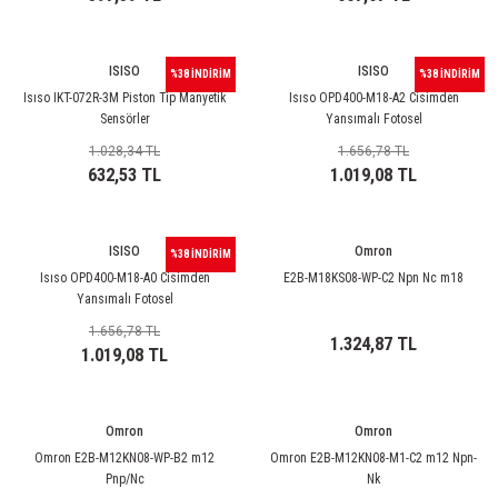
ISISO
ISISO
%38 İNDİRİM
%38 İNDİRİM
Isıso IKT-072R-3M Piston Tip Manyetik
Isıso OPD400-M18-A2 Cisimden
Sensörler
Yansımalı Fotosel
1.028,34 TL
1.656,78 TL
632,53 TL
1.019,08 TL
ISISO
Omron
%38 İNDİRİM
Isıso OPD400-M18-A0 Cisimden
E2B-M18KS08-WP-C2 Npn Nc m18
Yansımalı Fotosel
1.656,78 TL
1.324,87 TL
1.019,08 TL
Omron
Omron
Omron E2B-M12KN08-WP-B2 m12
Omron E2B-M12KN08-M1-C2 m12 Npn-
Pnp/Nc
Nk