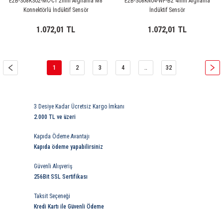
E2B-S08KS02-MC-C1 2mm Algılama M8
E2B-S08KN04-WP-B2 4mm Algılama
Konnektörlü İndüktif Sensör
İndüktif Sensör
1.072,01 TL
1.072,01 TL
1
2
3
4
..
32
3 Desiye Kadar Ücretsiz Kargo İmkanı
2.000 TL ve üzeri
Kapıda Ödeme Avantajı
Kapıda ödeme yapabilirsiniz
Güvenli Alışveriş
256Bit SSL Sertifikası
Taksit Seçeneği
Kredi Kartı ile Güvenli Ödeme