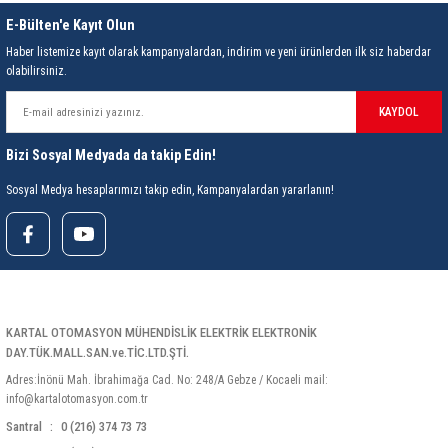
E-Bülten'e Kayıt Olun
Haber listemize kayıt olarak kampanyalardan, indirim ve yeni ürünlerden ilk siz haberdar
olabilirsiniz.
KAYDOL
Bizi Sosyal Medyada da takip Edin!
Sosyal Medya hesaplarımızı takip edin, Kampanyalardan yararlanın!
KARTAL OTOMASYON MÜHENDİSLİK ELEKTRİK ELEKTRONİK
DAY.TÜK.MALL.SAN.ve.TİC.LTD.ŞTİ.
Adres:İnönü Mah. İbrahimağa Cad. No: 248/A Gebze / Kocaeli mail:
info@kartalotomasyon.com.tr
Santral
0 (216) 374 73 73