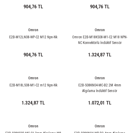
904,76 TL
904,76 TL
Omron
Omron
E2B-M12LN08-WP-C2 M12 Npn-Nk
Omron E2B-M18KS08-M1-C2 M18 NPN-
NC Konnektörlü İndüktif Sensör
904,76 TL
1.324,87 TL
Omron
Omron
E2B-M18LS08-M1-C2 m12 Npn-Nk
E2B-S08KN04-MC-B2 2M 4mm
Algılama İndüktif Sensör
1.324,87 TL
1.072,01 TL
Omron
Omron