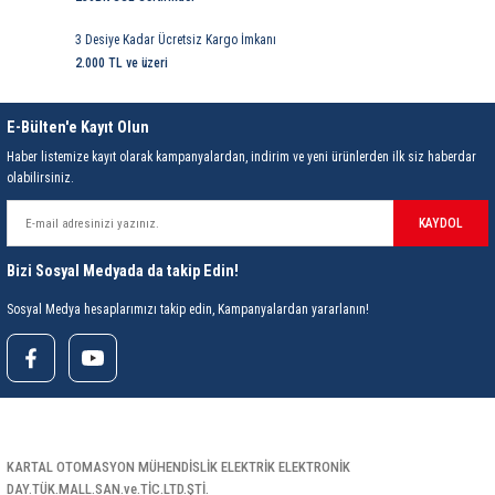
3 Desiye Kadar Ücretsiz Kargo İmkanı
2.000 TL ve üzeri
E-Bülten'e Kayıt Olun
Haber listemize kayıt olarak kampanyalardan, indirim ve yeni ürünlerden ilk siz haberdar
olabilirsiniz.
KAYDOL
Bizi Sosyal Medyada da takip Edin!
Sosyal Medya hesaplarımızı takip edin, Kampanyalardan yararlanın!
KARTAL OTOMASYON MÜHENDİSLİK ELEKTRİK ELEKTRONİK
DAY.TÜK.MALL.SAN.ve.TİC.LTD.ŞTİ.