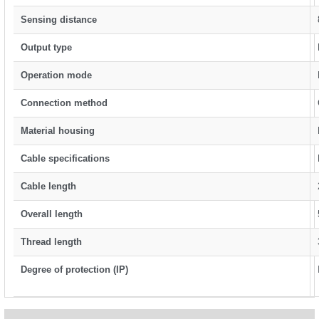
rleri
58 Serisi Röle Arayüz Modülü
Sensing distance
60 Serisi Finder Röle
Output type
Operation mode
arı
62 Serisi Güç Rölesi
Connection method
65 Serisi Güç Rölesi
Material housing
66 Serisi Güç Rölesi
Cable specifications
asınç Ölçer
71 Serisi Gösterge Rölesi
Cable length
Overall length
72 Serisi Seviye Kontrol
Thread length
80 Serisi Modüler Zamanlayıcı
Degree of protection (IP)
83 Serisi Multi Fonksiyonlu Modüler Zamanlay