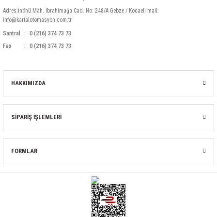
Adres:İnönü Mah. İbrahimağa Cad. No: 248/A Gebze / Kocaeli mail:
info@kartalotomasyon.com.tr
Santral
0 (216) 374 73 73
Fax
0 (216) 374 73 73
HAKKIMIZDA
SİPARİŞ İŞLEMLERİ
FORMLAR