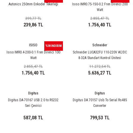
rleri
58 Serisi Röle Arayüz Modülü
Autonics 250mm Enkoder Tekerleği
Isıso IMR0.75-150-0.2 Fren Direnci 200
Watt
60 Serisi Finder Röle
399,77 TL
2.855,47 TL
239,86 TL
1.756,40 TL
arı
62 Serisi Güç Rölesi
ISISO
Schneider
%38 İNDİRİM
65 Serisi Güç Rölesi
Isıso IMR0.4-200-0.1 Fren Direnci 100
Schneider LUCA32FU 110-220V AC/DC
Watt
8-32A Standart Kontrol Ünitesi
66 Serisi Güç Rölesi
2.855,47 TL
11.272,54 TL
1.756,40 TL
5.636,27 TL
asınç Ölçer
71 Serisi Gösterge Rölesi
72 Serisi Seviye Kontrol
Digitus
Digitus
Digitus DA-70167 USB 2.0 to RS232
Digitus DA 70157 Usb To Serial Rs485
80 Serisi Modüler Zamanlayıcı
Seri Çevirici
Converter
587,08 TL
799,53 TL
83 Serisi Multi Fonksiyonlu Modüler Zamanlay