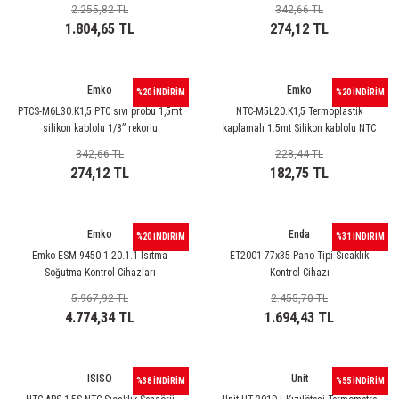
2.255,82 TL
342,66 TL
1.804,65 TL
274,12 TL
Emko
Emko
%20 İNDİRİM
%20 İNDİRİM
PTCS-M6L30.K1,5 PTC sıvı probu 1,5mt
NTC-M5L20.K1,5 Termoplastik
silikon kablolu 1/8” rekorlu
kaplamalı 1.5mt Silikon kablolu NTC
probu
342,66 TL
228,44 TL
274,12 TL
182,75 TL
Emko
Enda
%20 İNDİRİM
%31 İNDİRİM
Emko ESM-9450.1.20.1.1 Isıtma
ET2001 77x35 Pano Tipi Sıcaklık
Soğutma Kontrol Cihazları
Kontrol Cihazı
5.967,92 TL
2.455,70 TL
4.774,34 TL
1.694,43 TL
ISISO
Unit
%38 İNDİRİM
%55 İNDİRİM