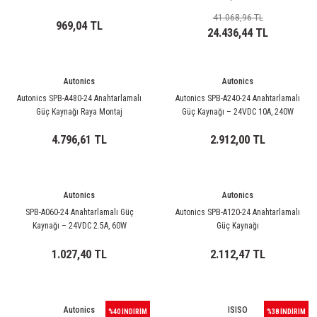
ri
ihazları
er
41 Serisi Minyatür Pcb Röle
RTLM Led ve Koruma Modülleri ( YRT-YPT Serisi 
41.068,96 TL
969,04 TL
24.436,44 TL
43 Serisi Minyatür Pcb Röle
RX Serisi PCB Röleler ( 500mW )
44 Serisi Minyatür Pcb Röle
RZ Serisi PCB Röleler ( 400mW )
Autonics
Autonics
Autonics SPB-A480-24 Anahtarlamalı
Autonics SPB-A240-24 Anahtarlamalı
Güç Kaynağı Raya Montaj
Güç Kaynağı – 24VDC 10A, 240W
etreler
46 Serisi Finder Röle
Telekom Röleler
Endüstriyel Güç Çözümü
4.796,61 TL
2.912,00 TL
48 Serisi Röle Arayüz Modülü
XT Serisi Endüstriyel Röleler ( 400mW )
azları
49 Serisi Röle Arayüz Modülü
Autonics
Autonics
SPB-A060-24 Anahtarlamalı Güç
Autonics SPB-A120-24 Anahtarlamalı
ar ölçer )
50 Serisi Güvenlik Rölesi
Kaynağı – 24VDC 2.5A, 60W
Güç Kaynağı
Endüstriyel Güç Çözümü
1.027,40 TL
2.112,47 TL
et Ölçer
55 Serisi Minyatür Genel Amaçlı Finder Röle
56 Serisi Minyatür Güç Rölesi
Autonics
ISISO
%40 İNDİRİM
%38 İNDİRİM