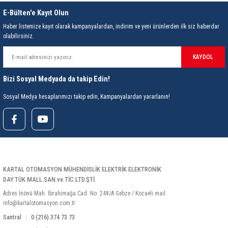
E-Bülten'e Kayıt Olun
Haber listemize kayıt olarak kampanyalardan, indirim ve yeni ürünlerden ilk siz haberdar
olabilirsiniz.
KAYDOL
Bizi Sosyal Medyada da takip Edin!
Sosyal Medya hesaplarımızı takip edin, Kampanyalardan yararlanın!
KARTAL OTOMASYON MÜHENDİSLİK ELEKTRİK ELEKTRONİK
DAY.TÜK.MALL.SAN.ve.TİC.LTD.ŞTİ.
Adres:İnönü Mah. İbrahimağa Cad. No: 248/A Gebze / Kocaeli mail:
info@kartalotomasyon.com.tr
Santral
0 (216) 374 73 73