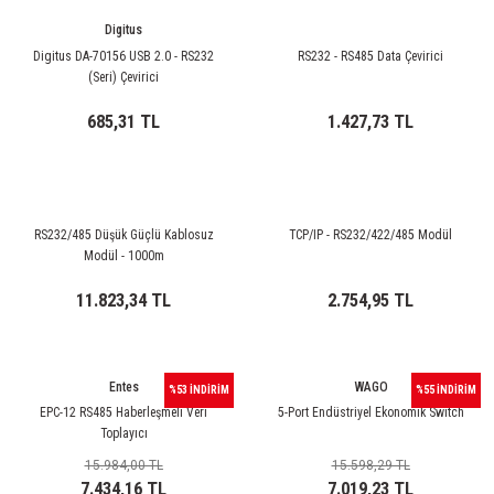
85 Serisi Minyatür Zamanlayıcı
Digitus
86 Serisi Zamanlayıcı Modülleri
Digitus DA-70156 USB 2.0 - RS232
RS232 - RS485 Data Çevirici
(Seri) Çevirici
 Ölçer
99.01 Serisi Modüller
685,31 TL
1.427,73 TL
rü
99.02 Serisi Modüller
er
99.80 Serisi Modüller
RS232/485 Düşük Güçlü Kablosuz
TCP/IP - RS232/422/485 Modül
Modül - 1000m
Finder Röle Soketleri ve Aksesuarları
11.823,34 TL
2.754,95 TL
Entes
WAGO
%53 İNDİRİM
%55 İNDİRİM
EPC-12 RS485 Haberleşmeli Veri
5-Port Endüstriyel Ekonomik Switch
Toplayıcı
azı
15.984,00 TL
15.598,29 TL
7.434,16 TL
7.019,23 TL