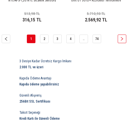
NTC-APS-1,5S NTC Sıcaklık Sensörü
Unit UT 301D+ Kızılötesi Termometre
513,98 TL
5.710,93 TL
316,15 TL
2.569,92 TL
1
2
3
4
..
74
3 Desiye Kadar Ücretsiz Kargo İmkanı
2.000 TL ve üzeri
Kapıda Ödeme Avantajı
Kapıda ödeme yapabilirsiniz
Güvenli Alışveriş
256Bit SSL Sertifikası
Taksit Seçeneği
Kredi Kartı ile Güvenli Ödeme