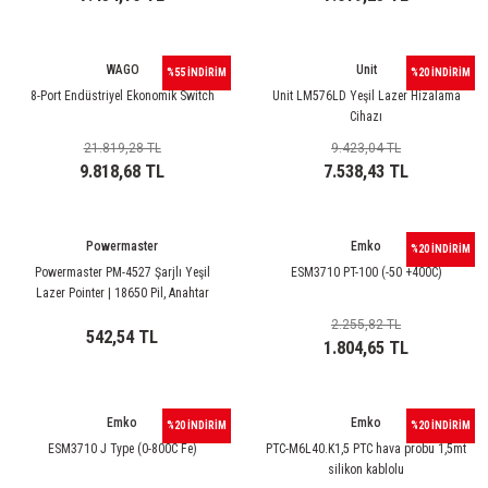
WAGO
Unit
%55 İNDİRİM
%20 İNDİRİM
8-Port Endüstriyel Ekonomik Switch
Unit LM576LD Yeşil Lazer Hizalama
Cihazı
21.819,28 TL
9.423,04 TL
9.818,68 TL
7.538,43 TL
Powermaster
Emko
%20 İNDİRİM
Powermaster PM-4527 Şarjlı Yeşil
ESM3710 PT-100 (-50 +400C)
Lazer Pointer | 18650 Pil, Anahtar
Emniyetli
2.255,82 TL
542,54 TL
1.804,65 TL
Emko
Emko
%20 İNDİRİM
%20 İNDİRİM
ESM3710 J Type (0-800C Fe)
PTC-M6L40.K1,5 PTC hava probu 1,5mt
silikon kablolu