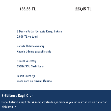
ri
ihazları
er
41 Serisi Minyatür Pcb Röle
RTLM Led ve Koruma Modülleri ( YRT-YPT Serisi 
135,55 TL
223,65 TL
43 Serisi Minyatür Pcb Röle
RX Serisi PCB Röleler ( 500mW )
44 Serisi Minyatür Pcb Röle
RZ Serisi PCB Röleler ( 400mW )
3 Desiye Kadar Ücretsiz Kargo İmkanı
2.000 TL ve üzeri
etreler
46 Serisi Finder Röle
Telekom Röleler
Kapıda Ödeme Avantajı
Kapıda ödeme yapabilirsiniz
48 Serisi Röle Arayüz Modülü
XT Serisi Endüstriyel Röleler ( 400mW )
Güvenli Alışveriş
azları
49 Serisi Röle Arayüz Modülü
256Bit SSL Sertifikası
Taksit Seçeneği
ar ölçer )
50 Serisi Güvenlik Rölesi
Kredi Kartı ile Güvenli Ödeme
et Ölçer
55 Serisi Minyatür Genel Amaçlı Finder Röle
E-Bülten'e Kayıt Olun
56 Serisi Minyatür Güç Rölesi
Haber listemize kayıt olarak kampanyalardan, indirim ve yeni ürünlerden ilk siz haberdar
olabilirsiniz.