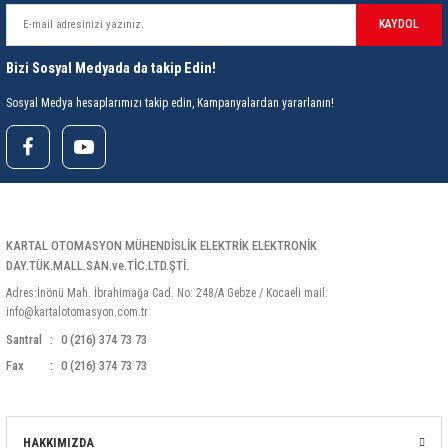
rleri
58 Serisi Röle Arayüz Modülü
KAYDOL
60 Serisi Finder Röle
Bizi Sosyal Medyada da takip Edin!
Sosyal Medya hesaplarımızı takip edin, Kampanyalardan yararlanın!
arı
62 Serisi Güç Rölesi
65 Serisi Güç Rölesi
66 Serisi Güç Rölesi
KARTAL OTOMASYON MÜHENDİSLİK ELEKTRİK ELEKTRONİK
asınç Ölçer
71 Serisi Gösterge Rölesi
DAY.TÜK.MALL.SAN.ve.TİC.LTD.ŞTİ.
Adres:İnönü Mah. İbrahimağa Cad. No: 248/A Gebze / Kocaeli mail:
72 Serisi Seviye Kontrol
info@kartalotomasyon.com.tr
Santral
0 (216) 374 73 73
80 Serisi Modüler Zamanlayıcı
Fax
0 (216) 374 73 73
83 Serisi Multi Fonksiyonlu Modüler Zamanlay
HAKKIMIZDA