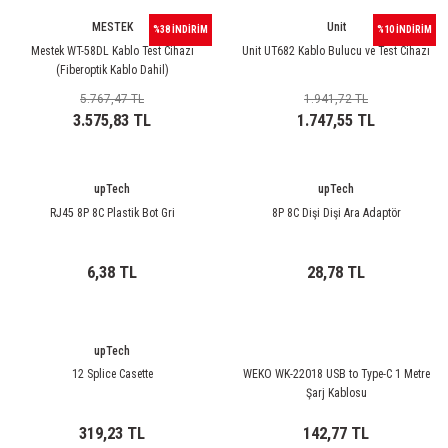
85 Serisi Minyatür Zamanlayıcı
MESTEK
Unit
%38 İNDİRİM
%10 İNDİRİM
86 Serisi Zamanlayıcı Modülleri
Mestek WT-58DL Kablo Test Cihazı
Unit UT682 Kablo Bulucu ve Test Cihazı
(Fiberoptik Kablo Dahil)
5.767,47 TL
1.941,72 TL
 Ölçer
99.01 Serisi Modüller
3.575,83 TL
1.747,55 TL
rü
99.02 Serisi Modüller
upTech
upTech
er
99.80 Serisi Modüller
RJ45 8P 8C Plastik Bot Gri
8P 8C Dişi Dişi Ara Adaptör
Finder Röle Soketleri ve Aksesuarları
6,38 TL
28,78 TL
upTech
12 Splice Casette
WEKO WK-22018 USB to Type-C 1 Metre
Şarj Kablosu
azı
319,23 TL
142,77 TL