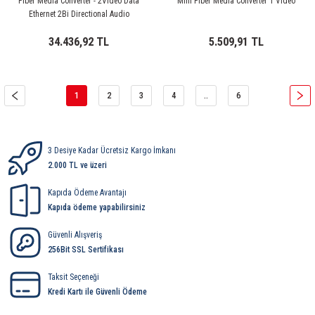
Fiber Media Converter - 2Video Data
Mini Fiber Media Converter 1 Video
Ethernet 2Bi Directional Audio
34.436,92 TL
5.509,91 TL
1
2
3
4
..
6
3 Desiye Kadar Ücretsiz Kargo İmkanı
2.000 TL ve üzeri
Kapıda Ödeme Avantajı
Kapıda ödeme yapabilirsiniz
Güvenli Alışveriş
256Bit SSL Sertifikası
Taksit Seçeneği
Kredi Kartı ile Güvenli Ödeme