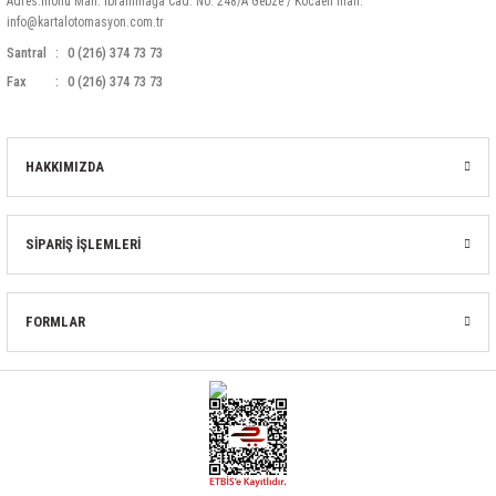
Adres:İnönü Mah. İbrahimağa Cad. No: 248/A Gebze / Kocaeli mail:
info@kartalotomasyon.com.tr
Santral
0 (216) 374 73 73
Fax
0 (216) 374 73 73
HAKKIMIZDA
SİPARİŞ İŞLEMLERİ
FORMLAR