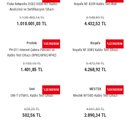
rleri
58 Serisi Röle Arayüz Modülü
Fluke Networks DSX2-5000 INT Kablo
Noyafa NF 8209 Kablo Test Aleti
Analizörü ve Sertifikasyon Cihazı
60 Serisi Finder Röle
1.128.480,16 TL
5.948,89 TL
1.010.001,03 TL
4.432,52 TL
arı
62 Serisi Güç Rölesi
Prolink
Noyafa
%55 İNDİRİM
%22 İNDİRİM
65 Serisi Güç Rölesi
PH-011 İnternet Çakma Pensesi ve
Noyafa NF-308S Kablo Test Cihazı
Kablo Test Cihazı (8P8C/6P6C/4P4C)
66 Serisi Güç Rölesi
3.150,15 TL
5.472,98 TL
1.401,85 TL
4.268,92 TL
asınç Ölçer
71 Serisi Gösterge Rölesi
72 Serisi Seviye Kontrol
Unit
MESTEK
%20 İNDİRİM
%38 İNDİRİM
UNI-T UT681L Kablo Test Cihazı
Mestek WT-58D Kablo Test Cihazı
80 Serisi Modüler Zamanlayıcı
628,20 TL
4.661,83 TL
83 Serisi Multi Fonksiyonlu Modüler Zamanlay
502,56 TL
2.890,34 TL