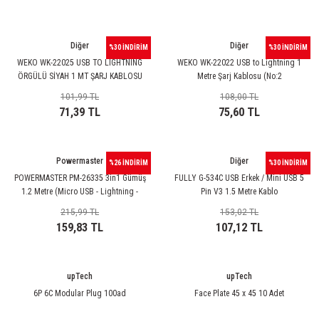
Diğer
Diğer
%30 İNDİRİM
%30 İNDİRİM
WEKO WK-22025 USB TO LIGHTNING
WEKO WK-22022 USB to Lightning 1
ÖRGÜLÜ SİYAH 1 MT ŞARJ KABLOSU
Metre Şarj Kablosu (No:2
101,99 TL
108,00 TL
71,39 TL
75,60 TL
Powermaster
Diğer
%26 İNDİRİM
%30 İNDİRİM
POWERMASTER PM-26335 3in1 Gümüş
FULLY G-534C USB Erkek / Mini USB 5
1.2 Metre (Micro USB - Lightning -
Pin V3 1.5 Metre Kablo
Type-C) Telefon Şarj Kablosu
215,99 TL
153,02 TL
159,83 TL
107,12 TL
upTech
upTech
6P 6C Modular Plug 100ad
Face Plate 45 x 45 10 Adet