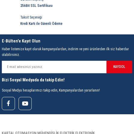
85 Serisi Minyatür Zamanlayıcı
256Bit SSL Sertifikası
86 Serisi Zamanlayıcı Modülleri
Taksit Seçeneği
Kredi Kartı ile Güvenli Ödeme
 Ölçer
99.01 Serisi Modüller
E-Bülten'e Kayıt Olun
rü
99.02 Serisi Modüller
Haber listemize kayıt olarak kampanyalardan, indirim ve yeni ürünlerden ilk siz haberdar
olabilirsiniz.
er
99.80 Serisi Modüller
KAYDOL
Finder Röle Soketleri ve Aksesuarları
Bizi Sosyal Medyada da takip Edin!
Sosyal Medya hesaplarımızı takip edin, Kampanyalardan yararlanın!
azı
KARTAL OTOMASYON MÜHENDİSLİK ELEKTRİK ELEKTRONİK