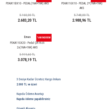
rleri
58 Serisi Röle Arayüz Modülü
PDKA11BX10 - PEDAL(1NA+1NK) AKS
PDKA11GX10 - PEDAL 2*(1NA+1NK)
AKS
60 Serisi Finder Röle
5.160,00 TL
5.748,00 TL
2.683,20 TL
2.988,96 TL
arı
62 Serisi Güç Rölesi
Emas
%48 İNDİRİM
65 Serisi Güç Rölesi
PDKA11GX20 - Pedal Çift Hızlı
2x(1NA+1NK) AKS
66 Serisi Güç Rölesi
5.919,60 TL
3.078,19 TL
asınç Ölçer
71 Serisi Gösterge Rölesi
72 Serisi Seviye Kontrol
3 Desiye Kadar Ücretsiz Kargo İmkanı
2.000 TL ve üzeri
80 Serisi Modüler Zamanlayıcı
Kapıda Ödeme Avantajı
83 Serisi Multi Fonksiyonlu Modüler Zamanlay
Kapıda ödeme yapabilirsiniz
Güvenli Alışveriş