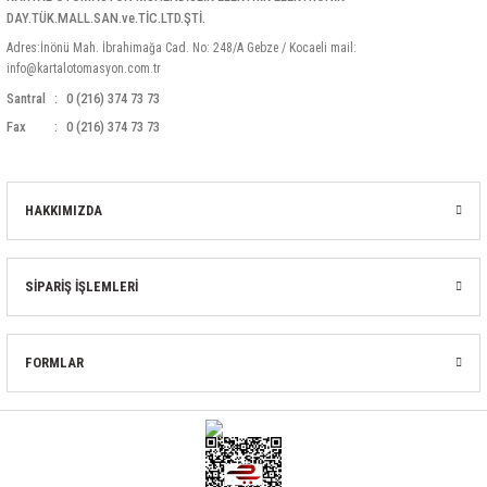
DAY.TÜK.MALL.SAN.ve.TİC.LTD.ŞTİ.
Adres:İnönü Mah. İbrahimağa Cad. No: 248/A Gebze / Kocaeli mail:
info@kartalotomasyon.com.tr
Santral
0 (216) 374 73 73
Fax
0 (216) 374 73 73
HAKKIMIZDA
SİPARİŞ İŞLEMLERİ
FORMLAR