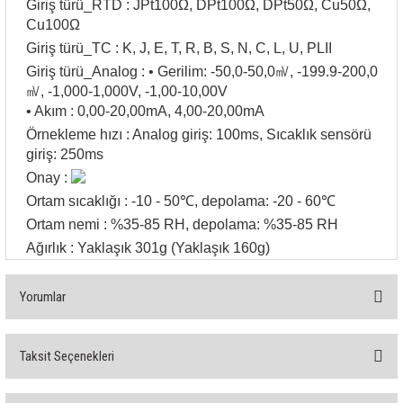
Giriş türü_RTD : JPt100Ω, DPt100Ω, DPt50Ω, Cu50Ω,
rleri
58 Serisi Röle Arayüz Modülü
Cu100Ω
Giriş türü_TC : K, J, E, T, R, B, S, N, C, L, U, PLII
60 Serisi Finder Röle
Giriş türü_Analog : • Gerilim: -50,0-50,0㎷, -199.9-200,0
㎷, -1,000-1,000V, -1,00-10,00V
arı
62 Serisi Güç Rölesi
• Akım : 0,00-20,00mA, 4,00-20,00mA
Örnekleme hızı : Analog giriş: 100ms, Sıcaklık sensörü
65 Serisi Güç Rölesi
giriş: 250ms
Onay :
66 Serisi Güç Rölesi
Ortam sıcaklığı : -10 - 50℃, depolama: -20 - 60℃
Ortam nemi : %35-85 RH, depolama: %35-85 RH
asınç Ölçer
71 Serisi Gösterge Rölesi
Ağırlık : Yaklaşık 301g (Yaklaşık 160g)
72 Serisi Seviye Kontrol
Yorumlar
80 Serisi Modüler Zamanlayıcı
Taksit Seçenekleri
83 Serisi Multi Fonksiyonlu Modüler Zamanlay
Bu ürüne ilk yorumu siz yapın!