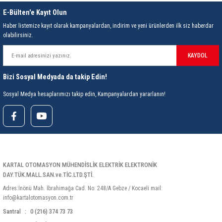
E-Bülten'e Kayıt Olun
Yaklaşık 301g (Y
Ağırlık
Haber listemize kayıt olarak kampanyalardan, indirim ve yeni ürünlerden ilk siz haberdar
olabilirsiniz.
KAYDOL
Bizi Sosyal Medyada da takip Edin!
Sosyal Medya hesaplarımızı takip edin, Kampanyalardan yararlanın!
KARTAL OTOMASYON MÜHENDİSLİK ELEKTRİK ELEKTRONİK
DAY.TÜK.MALL.SAN.ve.TİC.LTD.ŞTİ.
Adres:İnönü Mah. İbrahimağa Cad. No: 248/A Gebze / Kocaeli mail:
info@kartalotomasyon.com.tr
Santral
0 (216) 374 73 73