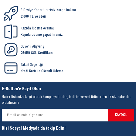
ri
ihazları
er
41 Serisi Minyatür Pcb Röle
RTLM Led ve Koruma Modülleri ( YRT-YPT Serisi 
3 Desiye Kadar Ücretsiz Kargo İmkanı
2.000 TL ve üzeri
43 Serisi Minyatür Pcb Röle
RX Serisi PCB Röleler ( 500mW )
Kapıda Ödeme Avantajı
Kapıda ödeme yapabilirsiniz
44 Serisi Minyatür Pcb Röle
RZ Serisi PCB Röleler ( 400mW )
Güvenli Alışveriş
etreler
46 Serisi Finder Röle
Telekom Röleler
256Bit SSL Sertifikası
48 Serisi Röle Arayüz Modülü
XT Serisi Endüstriyel Röleler ( 400mW )
Taksit Seçeneği
Kredi Kartı ile Güvenli Ödeme
azları
49 Serisi Röle Arayüz Modülü
E-Bülten'e Kayıt Olun
ar ölçer )
50 Serisi Güvenlik Rölesi
Haber listemize kayıt olarak kampanyalardan, indirim ve yeni ürünlerden ilk siz haberdar
olabilirsiniz.
et Ölçer
55 Serisi Minyatür Genel Amaçlı Finder Röle
KAYDOL
56 Serisi Minyatür Güç Rölesi
Bizi Sosyal Medyada da takip Edin!