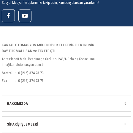
Sosyal Medya hesaplarımızı takip edin, Kampanyalardan yararlanın!
rleri
58 Serisi Röle Arayüz Modülü
60 Serisi Finder Röle
arı
62 Serisi Güç Rölesi
KARTAL OTOMASYON MÜHENDİSLİK ELEKTRİK ELEKTRONİK
65 Serisi Güç Rölesi
DAY.TÜK.MALL.SAN.ve.TİC.LTD.ŞTİ.
Adres:İnönü Mah. İbrahimağa Cad. No: 248/A Gebze / Kocaeli mail:
66 Serisi Güç Rölesi
info@kartalotomasyon.com.tr
Santral
0 (216) 374 73 73
asınç Ölçer
71 Serisi Gösterge Rölesi
Fax
0 (216) 374 73 73
72 Serisi Seviye Kontrol
HAKKIMIZDA
80 Serisi Modüler Zamanlayıcı
83 Serisi Multi Fonksiyonlu Modüler Zamanlay
SİPARİŞ İŞLEMLERİ