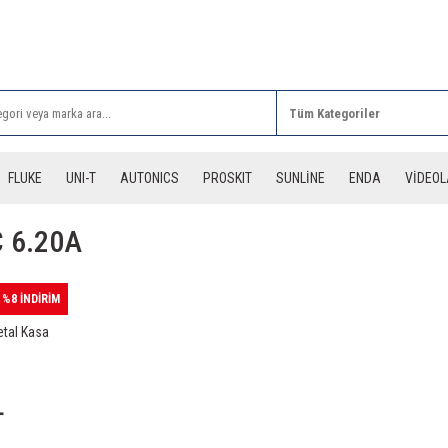
Rİ ALIŞVERİŞLERİNİZDE 3 DESİYE KADAR ÜCRETSİZ
FLUKE
UNI-T
AUTONICS
PROSKIT
SUNLİNE
ENDA
VİDEO
 6.20A
%8 İNDİRİM
tal Kasa
L