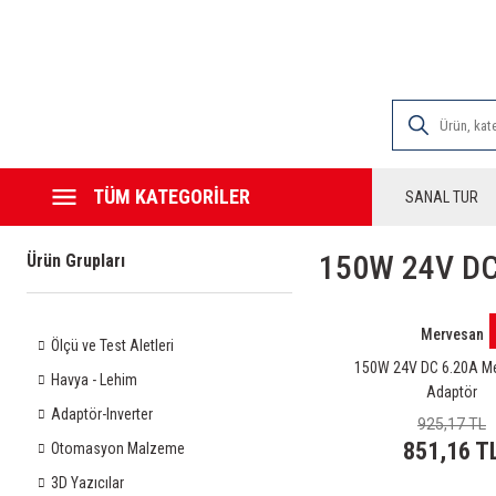
2000 TL VE ÜZE
TÜM KATEGORİLER
SANAL TUR
150W 24V DC
Ürün Grupları
Mervesan
Ölçü ve Test Aletleri
150W 24V DC 6.20A Me
Havya - Lehim
Adaptör
Adaptör-Inverter
925,17 TL
851,16 T
Otomasyon Malzeme
3D Yazıcılar