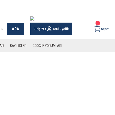
 KARGO İMKANI !
ARA
Giriş Yap
Yeni Üyelik
Sepet
LAR
BAYİLİKLER
GOOGLE YORUMLARI