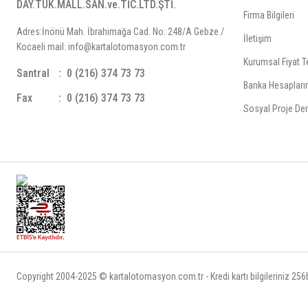
DAY.TÜK.MALL.SAN.ve.TİC.LTD.ŞTİ.
Firma Bilgileri
Adres:İnönü Mah. İbrahimağa Cad. No: 248/A Gebze /
İletişim
Kocaeli mail: info@kartalotomasyon.com.tr
Kurumsal Fiyat Te
Santral
0 (216) 374 73 73
Banka Hesapları
Fax
0 (216) 374 73 73
Sosyal Proje Der
Copyright 2004-2025 © kartalotomasyon.com.tr - Kredi kartı bilgileriniz 256bi