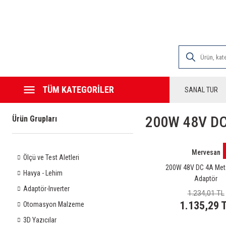
2000 TL VE ÜZE
TÜM KATEGORİLER
SANAL TUR
200W 48V DC 
Ürün Grupları
Mervesan
Ölçü ve Test Aletleri
200W 48V DC 4A Met
Havya - Lehim
Adaptör
Adaptör-Inverter
1.234,01 TL
1.135,29 
Otomasyon Malzeme
3D Yazıcılar