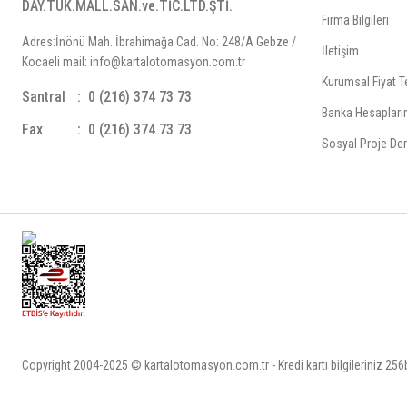
DAY.TÜK.MALL.SAN.ve.TİC.LTD.ŞTİ.
Firma Bilgileri
Adres:İnönü Mah. İbrahimağa Cad. No: 248/A Gebze /
İletişim
Kocaeli mail: info@kartalotomasyon.com.tr
Kurumsal Fiyat Te
Santral
0 (216) 374 73 73
Banka Hesapları
Fax
0 (216) 374 73 73
Sosyal Proje Der
Copyright 2004-2025 © kartalotomasyon.com.tr - Kredi kartı bilgileriniz 256bi