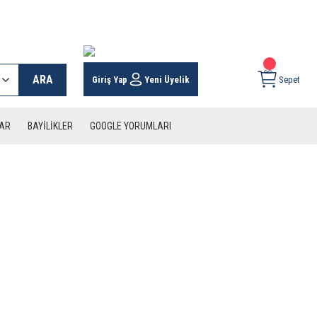
 KARGO İMKANI !
ARA
Giriş Yap
Yeni Üyelik
Sepet
LAR
BAYİLİKLER
GOOGLE YORUMLARI