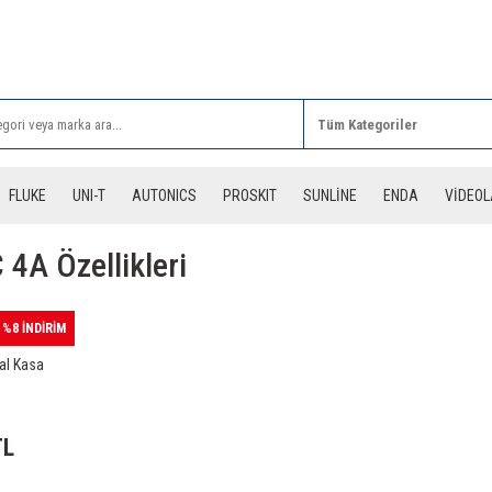
Rİ ALIŞVERİŞLERİNİZDE 3 DESİYE KADAR ÜCRETSİZ
FLUKE
UNI-T
AUTONICS
PROSKIT
SUNLİNE
ENDA
VİDEO
4A Özellikleri
%8 İNDİRİM
al Kasa
TL