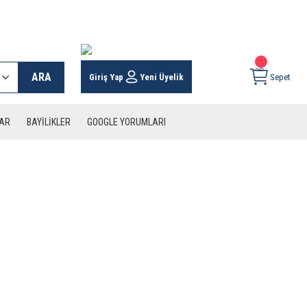
 KARGO İMKANI !
ARA
Giriş Yap
Yeni Üyelik
Sepet
LAR
BAYİLİKLER
GOOGLE YORUMLARI