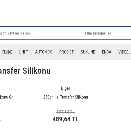
Rİ ALIŞVERİŞLERİNİZDE 3 DESİYE KADAR ÜCRETSİZ
FLUKE
UNI-T
AUTONICS
PROSKIT
SUNLİNE
ENDA
VİDEO
ransfer Silikonu
Diğer
ikonu Gri
250gr - Isı Transfer Silikonu
597,12 TL
L
489,64 TL