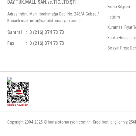
DAY.TÜK.MALL.SAN.ve.TİC.LTD.ŞTİ.
Firma Bilgileri
Adres:İnönü Mah. İbrahimağa Cad. No: 248/A Gebze /
İletişim
Kocaeli mail: info@kartalotomasyon.com.tr
Kurumsal Fiyat Te
Santral
0 (216) 374 73 73
Banka Hesapları
Fax
0 (216) 374 73 73
Sosyal Proje Der
Copyright 2004-2025 © kartalotomasyon.com.tr - Kredi kartı bilgileriniz 256bi