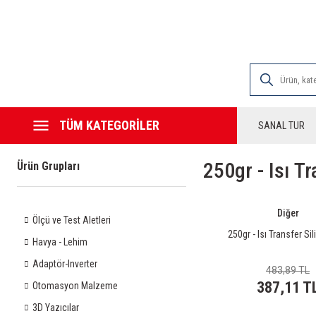
2000 TL VE ÜZE
TÜM KATEGORİLER
SANAL TUR
250gr - Isı T
Ürün Grupları
Diğer
Ölçü ve Test Aletleri
250gr - Isı Transfer Sil
Havya - Lehim
Adaptör-Inverter
483,89 TL
387,11 T
Otomasyon Malzeme
3D Yazıcılar