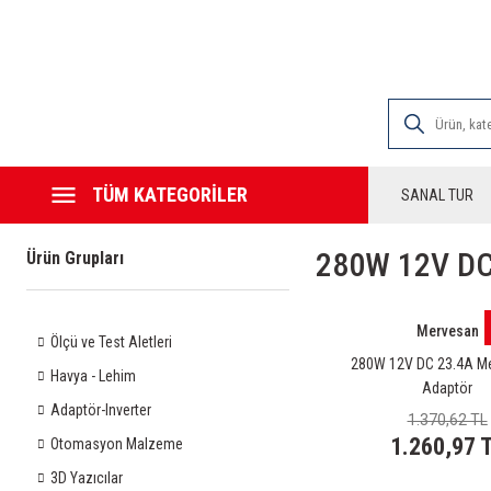
2000 TL VE ÜZE
TÜM KATEGORİLER
SANAL TUR
280W 12V DC
Ürün Grupları
Mervesan
Ölçü ve Test Aletleri
280W 12V DC 23.4A Me
Havya - Lehim
Adaptör
Adaptör-Inverter
1.370,62 TL
1.260,97 
Otomasyon Malzeme
3D Yazıcılar