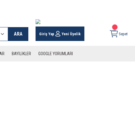
 KARGO İMKANI !
ARA
Giriş Yap
Yeni Üyelik
Sepet
LAR
BAYİLİKLER
GOOGLE YORUMLARI