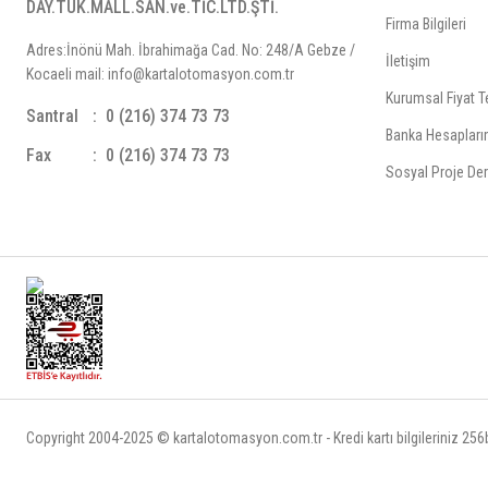
DAY.TÜK.MALL.SAN.ve.TİC.LTD.ŞTİ.
Firma Bilgileri
Adres:İnönü Mah. İbrahimağa Cad. No: 248/A Gebze /
İletişim
Kocaeli mail: info@kartalotomasyon.com.tr
Kurumsal Fiyat Te
Santral
0 (216) 374 73 73
Banka Hesapları
Fax
0 (216) 374 73 73
Sosyal Proje Der
Copyright 2004-2025 © kartalotomasyon.com.tr - Kredi kartı bilgileriniz 256bi