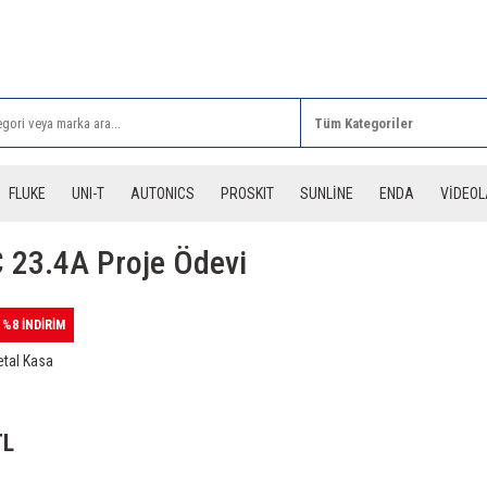
Rİ ALIŞVERİŞLERİNİZDE 3 DESİYE KADAR ÜCRETSİZ
FLUKE
UNI-T
AUTONICS
PROSKIT
SUNLİNE
ENDA
VİDEO
 23.4A Proje Ödevi
%8 İNDİRİM
tal Kasa
TL