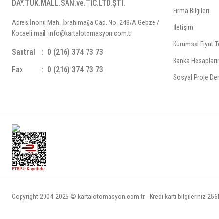
DAY.TÜK.MALL.SAN.ve.TİC.LTD.ŞTİ.
Firma Bilgileri
Adres:İnönü Mah. İbrahimağa Cad. No: 248/A Gebze /
İletişim
Kocaeli mail: info@kartalotomasyon.com.tr
Kurumsal Fiyat Te
Santral
0 (216) 374 73 73
Banka Hesapları
Fax
0 (216) 374 73 73
Sosyal Proje Der
Copyright 2004-2025 © kartalotomasyon.com.tr - Kredi kartı bilgileriniz 256bi