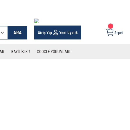
 KARGO İMKANI !
ARA
Giriş Yap
Yeni Üyelik
Sepet
LAR
BAYİLİKLER
GOOGLE YORUMLARI