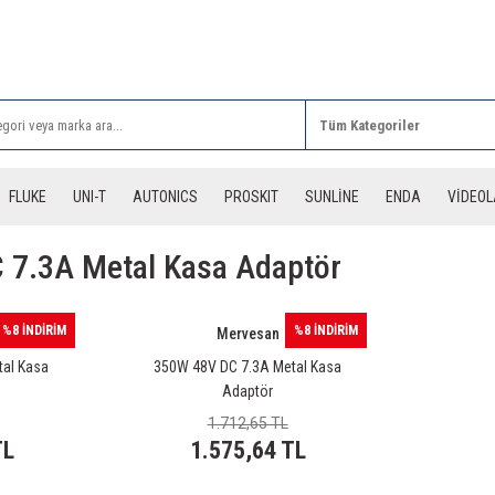
Rİ ALIŞVERİŞLERİNİZDE 3 DESİYE KADAR ÜCRETSİZ
FLUKE
UNI-T
AUTONICS
PROSKIT
SUNLİNE
ENDA
VİDEO
 7.3A Metal Kasa Adaptör
%8 İNDİRİM
%8 İNDİRİM
Mervesan
al Kasa
350W 48V DC 7.3A Metal Kasa
Adaptör
1.712,65 TL
TL
1.575,64 TL