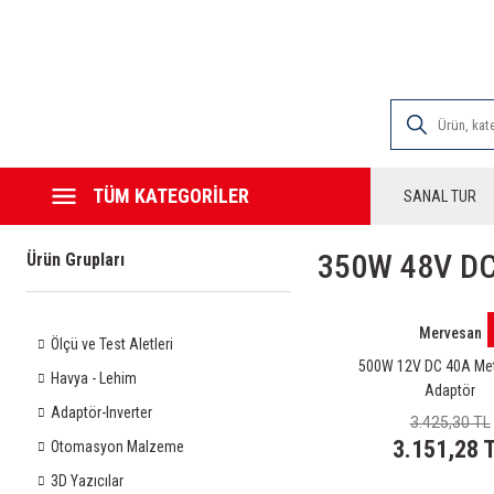
2000 TL VE ÜZE
TÜM KATEGORİLER
SANAL TUR
350W 48V DC
Ürün Grupları
Mervesan
Ölçü ve Test Aletleri
500W 12V DC 40A Met
Havya - Lehim
Adaptör
Adaptör-Inverter
3.425,30 TL
3.151,28 
Otomasyon Malzeme
3D Yazıcılar