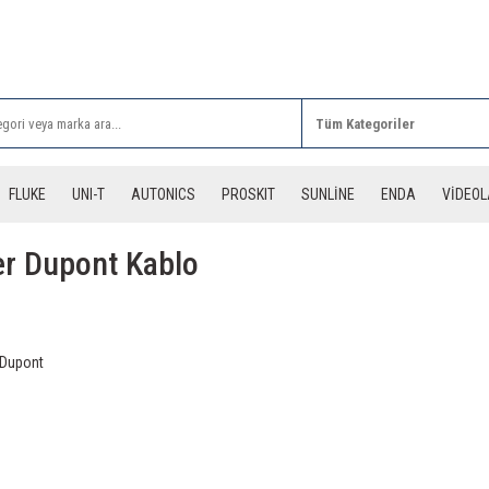
Rİ ALIŞVERİŞLERİNİZDE 3 DESİYE KADAR ÜCRETSİZ
FLUKE
UNI-T
AUTONICS
PROSKIT
SUNLİNE
ENDA
VİDEO
r Dupont Kablo
 Dupont