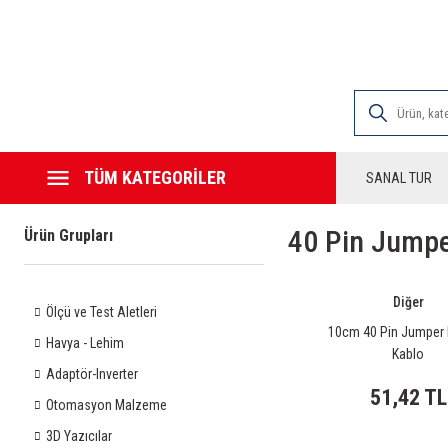
2000 TL VE ÜZE
TÜM KATEGORİLER
SANAL TUR
40 Pin Jumpe
Ürün Grupları
Diğer
Ölçü ve Test Aletleri
10cm 40 Pin Jumper
Havya - Lehim
Kablo
Adaptör-Inverter
51,42 TL
Otomasyon Malzeme
3D Yazıcılar