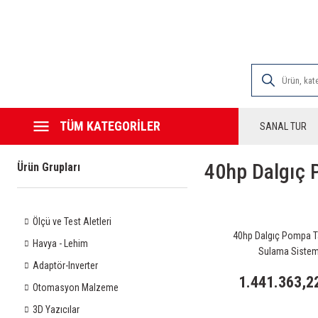
2000 TL VE ÜZE
TÜM KATEGORİLER
SANAL TUR
40hp Dalgıç 
Ürün Grupları
Ölçü ve Test Aletleri
40hp Dalgıç Pompa T
Havya - Lehim
Sulama Sistem
Adaptör-Inverter
1.441.363,2
Otomasyon Malzeme
3D Yazıcılar