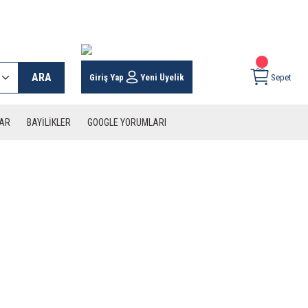
 KARGO İMKANI !
ARA
Giriş Yap
Yeni Üyelik
Sepet
LAR
BAYİLİKLER
GOOGLE YORUMLARI