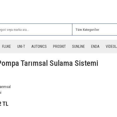
Rİ ALIŞVERİŞLERİNİZDE 3 DESİYE KADAR ÜCRETSİZ
FLUKE
UNI-T
AUTONICS
PROSKIT
SUNLİNE
ENDA
VİDEO
Pompa Tarımsal Sulama Sistemi
arımsal
i
2 TL