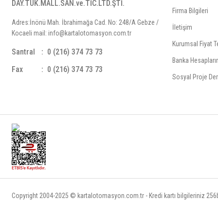
DAY.TÜK.MALL.SAN.ve.TİC.LTD.ŞTİ.
Firma Bilgileri
Adres:İnönü Mah. İbrahimağa Cad. No: 248/A Gebze /
İletişim
Kocaeli mail: info@kartalotomasyon.com.tr
Kurumsal Fiyat Te
Santral
0 (216) 374 73 73
Banka Hesapları
Fax
0 (216) 374 73 73
Sosyal Proje Der
Copyright 2004-2025 © kartalotomasyon.com.tr - Kredi kartı bilgileriniz 256bi