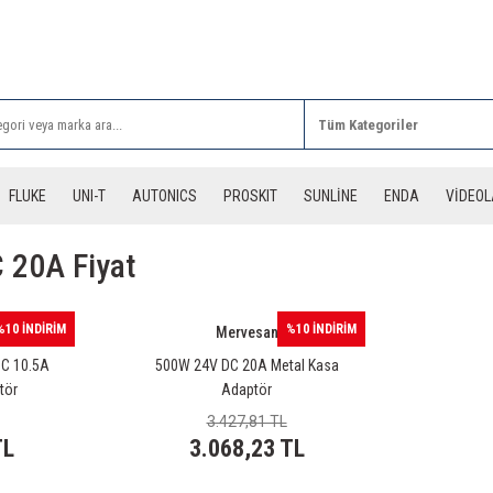
Rİ ALIŞVERİŞLERİNİZDE 3 DESİYE KADAR ÜCRETSİZ
FLUKE
UNI-T
AUTONICS
PROSKIT
SUNLİNE
ENDA
VİDEO
 20A Fiyat
%10 İNDİRİM
%10 İNDİRİM
Mervesan
C 10.5A
500W 24V DC 20A Metal Kasa
tör
Adaptör
3.427,81 TL
TL
3.068,23 TL