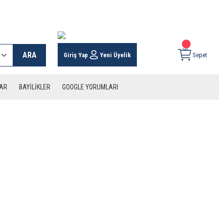
 KARGO İMKANI !
ARA
Giriş Yap
Yeni Üyelik
Sepet
LAR
BAYİLİKLER
GOOGLE YORUMLARI