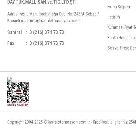
DAY.TÜK.MALL.SAN.ve.TİC.LTD.ŞTİ.
Firma Bilgileri
Adres:İnönü Mah. İbrahimağa Cad. No: 248/A Gebze /
İletişim
Kocaeli mail: info@kartalotomasyon.com.tr
Kurumsal Fiyat Te
Santral
0 (216) 374 73 73
Banka Hesapları
Fax
0 (216) 374 73 73
Sosyal Proje Der
Copyright 2004-2025 © kartalotomasyon.com.tr - Kredi kartı bilgileriniz 256bi