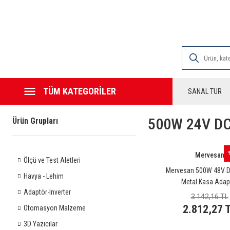
2000 TL VE ÜZE
TÜM KATEGORİLER
SANAL TUR
500W 24V DC
Ürün Grupları
Mervesan
Ölçü ve Test Aletleri
Mervesan 500W 48V D
Havya - Lehim
Metal Kasa Adap
Adaptör-Inverter
3.142,16 TL
2.812,27 
Otomasyon Malzeme
3D Yazıcılar