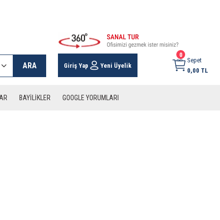
 KARGO İMKANI !
0
Sepet
ARA
Giriş Yap
Yeni Üyelik
0,00 TL
LAR
BAYİLİKLER
GOOGLE YORUMLARI