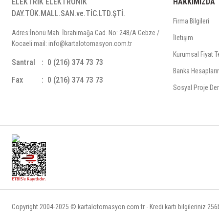
ELEKTRİK ELEKTRONİK
HAKKIMIZDA
DAY.TÜK.MALL.SAN.ve.TİC.LTD.ŞTİ.
Firma Bilgileri
Adres:İnönü Mah. İbrahimağa Cad. No: 248/A Gebze /
İletişim
Kocaeli mail: info@kartalotomasyon.com.tr
Kurumsal Fiyat Te
Santral
0 (216) 374 73 73
Banka Hesapları
Fax
0 (216) 374 73 73
Sosyal Proje Der
Copyright 2004-2025 © kartalotomasyon.com.tr - Kredi kartı bilgileriniz 256bi