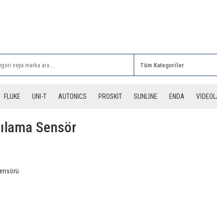
Rİ ALIŞVERİŞLERİNİZDE 3 DESİYE KADAR ÜCRETSİZ
FLUKE
UNI-T
AUTONICS
PROSKIT
SUNLİNE
ENDA
VİDEO
gılama Sensör
Sensörü