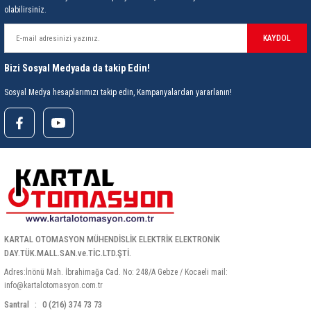
olabilirsiniz.
ri
ihazları
er
41 Serisi Minyatür Pcb Röle
RTLM Led ve Koruma Modülleri ( YRT-YPT Serisi 
KAYDOL
43 Serisi Minyatür Pcb Röle
RX Serisi PCB Röleler ( 500mW )
Bizi Sosyal Medyada da takip Edin!
44 Serisi Minyatür Pcb Röle
RZ Serisi PCB Röleler ( 400mW )
Sosyal Medya hesaplarımızı takip edin, Kampanyalardan yararlanın!
etreler
46 Serisi Finder Röle
Telekom Röleler
48 Serisi Röle Arayüz Modülü
XT Serisi Endüstriyel Röleler ( 400mW )
azları
49 Serisi Röle Arayüz Modülü
ar ölçer )
50 Serisi Güvenlik Rölesi
KARTAL OTOMASYON MÜHENDİSLİK ELEKTRİK ELEKTRONİK
et Ölçer
55 Serisi Minyatür Genel Amaçlı Finder Röle
DAY.TÜK.MALL.SAN.ve.TİC.LTD.ŞTİ.
Adres:İnönü Mah. İbrahimağa Cad. No: 248/A Gebze / Kocaeli mail:
56 Serisi Minyatür Güç Rölesi
info@kartalotomasyon.com.tr
Santral
0 (216) 374 73 73