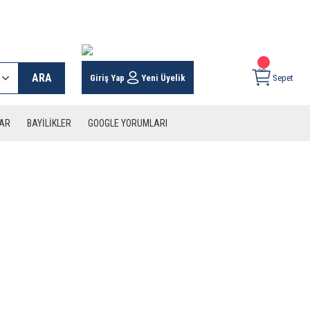
 KARGO İMKANI !
ARA
Giriş Yap
Yeni Üyelik
Sepet
LAR
BAYİLİKLER
GOOGLE YORUMLARI