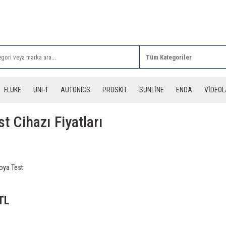
Rİ ALIŞVERİŞLERİNİZDE 3 DESİYE KADAR ÜCRETSİZ
FLUKE
UNI-T
AUTONICS
PROSKIT
SUNLİNE
ENDA
VİDEO
t Cihazı Fiyatları
oya Test
TL