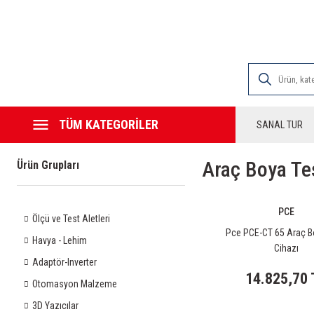
2000 TL VE ÜZE
TÜM KATEGORİLER
SANAL TUR
Araç Boya Tes
Ürün Grupları
PCE
Ölçü ve Test Aletleri
Pce PCE-CT 65 Araç B
Havya - Lehim
Cihazı
Adaptör-Inverter
14.825,70 
Otomasyon Malzeme
3D Yazıcılar