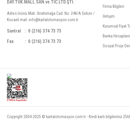
DAY.TÜK.MALL.SAN.ve.TİC.LTD.ŞTİ.
Firma Bilgileri
Adres:İnönü Mah. İbrahimağa Cad. No: 248/A Gebze /
İletişim
Kocaeli mail: info@kartalotomasyon.com.tr
Kurumsal Fiyat Te
Santral
0 (216) 374 73 73
Banka Hesapları
Fax
0 (216) 374 73 73
Sosyal Proje Der
Copyright 2004-2025 © kartalotomasyon.com.tr - Kredi kartı bilgileriniz 256bi