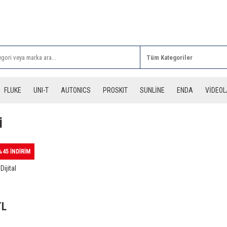
Rİ ALIŞVERİŞLERİNİZDE 3 DESİYE KADAR ÜCRETSİZ
FLUKE
UNI-T
AUTONICS
PROSKIT
SUNLİNE
ENDA
VİDEO
i
%45 İNDİRİM
ijital
TL