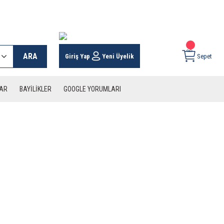
 KARGO İMKANI !
ARA
Giriş Yap
Yeni Üyelik
Sepet
LAR
BAYİLİKLER
GOOGLE YORUMLARI