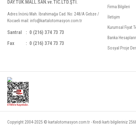
DAY.TÜK.MALL.SAN.ve.TİC.LTD.ŞTİ.
Firma Bilgileri
Adres:İnönü Mah. İbrahimağa Cad. No: 248/A Gebze /
İletişim
Kocaeli mail: info@kartalotomasyon.com.tr
Kurumsal Fiyat Te
Santral
0 (216) 374 73 73
Banka Hesapları
Fax
0 (216) 374 73 73
Sosyal Proje Der
Copyright 2004-2025 © kartalotomasyon.com.tr - Kredi kartı bilgileriniz 256bi