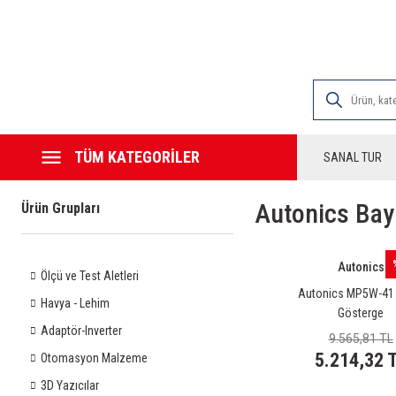
2000 TL VE ÜZE
TÜM KATEGORİLER
SANAL TUR
Autonics Bay
Ürün Grupları
Autonics
Ölçü ve Test Aletleri
Autonics MP5W-41 D
Havya - Lehim
Gösterge
Adaptör-Inverter
9.565,81 TL
5.214,32 
Otomasyon Malzeme
3D Yazıcılar