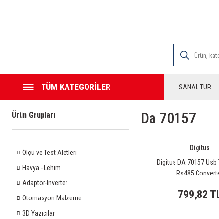
2000 TL VE ÜZE
TÜM KATEGORİLER
SANAL TUR
Da 70157
Ürün Grupları
Digitus
Ölçü ve Test Aletleri
Digitus DA 70157 Usb 
Havya - Lehim
Rs485 Convert
Adaptör-Inverter
799,82 T
Otomasyon Malzeme
3D Yazıcılar