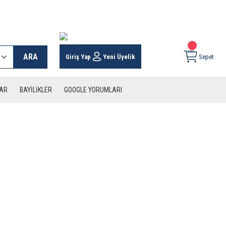
 KARGO İMKANI !
ARA
Giriş Yap
Yeni Üyelik
Sepet
LAR
BAYİLİKLER
GOOGLE YORUMLARI