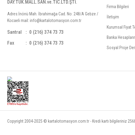
DAY.TÜK.MALL.SAN.ve.TİC.LTD.ŞTİ.
Firma Bilgileri
Adres:İnönü Mah. İbrahimağa Cad. No: 248/A Gebze /
İletişim
Kocaeli mail: info@kartalotomasyon.com.tr
Kurumsal Fiyat Te
Santral
0 (216) 374 73 73
Banka Hesapları
Fax
0 (216) 374 73 73
Sosyal Proje Der
Copyright 2004-2025 © kartalotomasyon.com.tr - Kredi kartı bilgileriniz 256bi