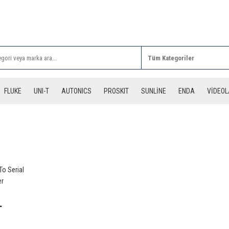
Rİ ALIŞVERİŞLERİNİZDE 3 DESİYE KADAR ÜCRETSİZ
FLUKE
UNI-T
AUTONICS
PROSKIT
SUNLİNE
ENDA
VİDEO
To Serial
er
L