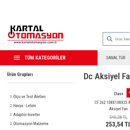
2000 TL VE ÜZE
TÜM KATEGORİLER
SANAL TUR
Dc Aksiyel F
Ürün Grupları
Class
Ölçü ve Test Aletleri
CF 262 108X108X25 
Havya - Lehim
Aksiyel Fan
Adaptör-Inverter
340,28 TL
253,54 T
Otomasyon Malzeme