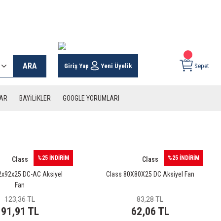
 KARGO İMKANI !
ARA
Giriş Yap
Yeni Üyelik
Sepet
LAR
BAYİLİKLER
GOOGLE YORUMLARI
%25 İNDİRİM
%25 İNDİRİM
Class
Class
2x92x25 DC-AC Aksiyel
Class 80X80X25 DC Aksiyel Fan
Fan
123,36 TL
83,28 TL
91,91 TL
62,06 TL