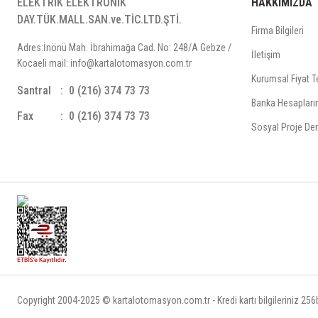
ELEKTRİK ELEKTRONİK
HAKKIMIZDA
DAY.TÜK.MALL.SAN.ve.TİC.LTD.ŞTİ.
Firma Bilgileri
Adres:İnönü Mah. İbrahimağa Cad. No: 248/A Gebze /
İletişim
Kocaeli mail: info@kartalotomasyon.com.tr
Kurumsal Fiyat Te
Santral
0 (216) 374 73 73
Banka Hesapları
Fax
0 (216) 374 73 73
Sosyal Proje Der
Copyright 2004-2025 © kartalotomasyon.com.tr - Kredi kartı bilgileriniz 256bi