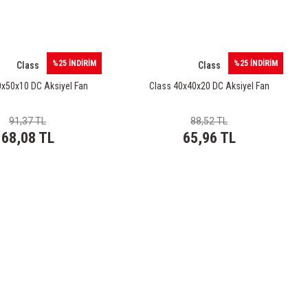
%25 İNDİRİM
%25 İNDİRİM
Class
Class
0x50x10 DC Aksiyel Fan
Class 40x40x20 DC Aksiyel Fan
91,37 TL
88,52 TL
68,08 TL
65,96 TL