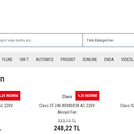
Rİ ALIŞVERİŞLERİNİZDE 3 DESİYE KADAR ÜCRETSİZ
FLUKE
UNI-T
AUTONICS
PROSKIT
SUNLİNE
ENDA
VİDEO
an
%25 İNDİRİM
%25 İNDİRİM
Class
AC 220V
Class CF 246 80X80X38 AC 220V
Class 9
Aksiyel Fan
333,14 TL
L
248,22 TL