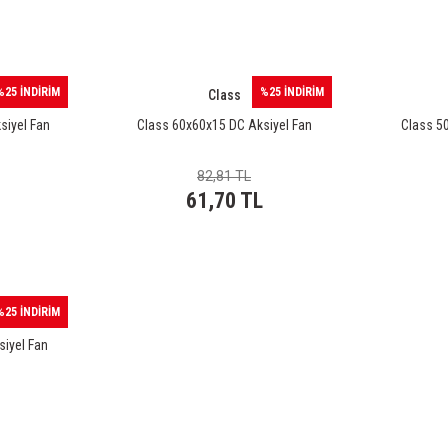
%25 İNDİRİM
%25 İNDİRİM
Class
siyel Fan
Class 60x60x15 DC Aksiyel Fan
Class 5
82,81 TL
61,70 TL
%25 İNDİRİM
iyel Fan