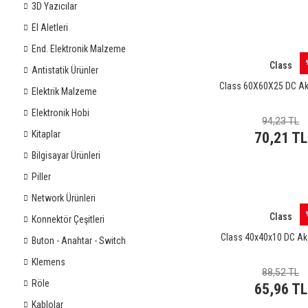
3D Yazıcılar
El Aletleri
End. Elektronik Malzeme
Class
Antistatik Ürünler
Class 60X60X25 DC Ak
Elektrik Malzeme
Elektronik Hobi
94,23 TL
Kitaplar
70,21 TL
Bilgisayar Ürünleri
Piller
Network Ürünleri
Class
Konnektör Çeşitleri
Class 40x40x10 DC Aks
Buton - Anahtar - Switch
Klemens
88,52 TL
Röle
65,96 TL
Kablolar