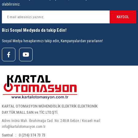
olabilirsiniz.
ri
ihazları
er
41 Serisi Minyatür Pcb Röle
RTLM Led ve Koruma Modülleri ( YRT-YPT Serisi 
KAYDOL
43 Serisi Minyatür Pcb Röle
RX Serisi PCB Röleler ( 500mW )
Bizi Sosyal Medyada da takip Edin!
44 Serisi Minyatür Pcb Röle
RZ Serisi PCB Röleler ( 400mW )
Sosyal Medya hesaplarımızı takip edin, Kampanyalardan yararlanın!
etreler
46 Serisi Finder Röle
Telekom Röleler
48 Serisi Röle Arayüz Modülü
XT Serisi Endüstriyel Röleler ( 400mW )
azları
49 Serisi Röle Arayüz Modülü
ar ölçer )
50 Serisi Güvenlik Rölesi
KARTAL OTOMASYON MÜHENDİSLİK ELEKTRİK ELEKTRONİK
et Ölçer
55 Serisi Minyatür Genel Amaçlı Finder Röle
DAY.TÜK.MALL.SAN.ve.TİC.LTD.ŞTİ.
Adres:İnönü Mah. İbrahimağa Cad. No: 248/A Gebze / Kocaeli mail:
56 Serisi Minyatür Güç Rölesi
info@kartalotomasyon.com.tr
Santral
0 (216) 374 73 73