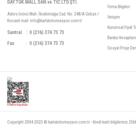
DAY.TÜK.MALL.SAN.ve.TİC.LTD.ŞTİ.
Firma Bilgileri
Adres:İnönü Mah. İbrahimağa Cad. No: 248/A Gebze /
İletişim
Kocaeli mail: info@kartalotomasyon.com.tr
Kurumsal Fiyat Te
Santral
0 (216) 374 73 73
Banka Hesapları
Fax
0 (216) 374 73 73
Sosyal Proje Der
Copyright 2004-2025 © kartalotomasyon.com.tr - Kredi kartı bilgileriniz 256bi