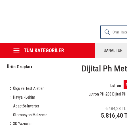
2000 TL VE ÜZE
TÜM KATEGORİLER
SANAL TUR
Dijital Ph Me
Ürün Grupları
Lutron
Ölçü ve Test Aletleri
Lutron PH-208 Dijital P
Havya - Lehim
Adaptör-Inverter
6.484,28 TL
5.816,40 
Otomasyon Malzeme
3D Yazıcılar