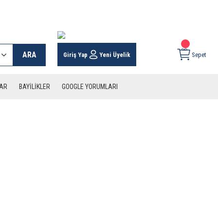
 KARGO İMKANI !
ARA
Giriş Yap
Yeni Üyelik
Sepet
LAR
BAYİLİKLER
GOOGLE YORUMLARI