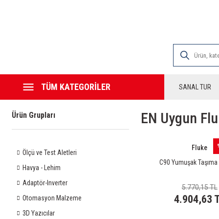
2000 TL VE ÜZE
TÜM KATEGORİLER
SANAL TUR
EN Uygun Flu
Ürün Grupları
Fluke
Ölçü ve Test Aletleri
C90 Yumuşak Taşıma 
Havya - Lehim
Adaptör-Inverter
5.770,15 TL
4.904,63 
Otomasyon Malzeme
3D Yazıcılar