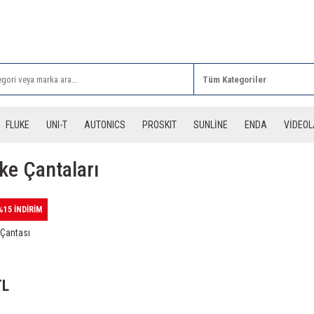
Rİ ALIŞVERİŞLERİNİZDE 3 DESİYE KADAR ÜCRETSİZ
FLUKE
UNI-T
AUTONICS
PROSKIT
SUNLİNE
ENDA
VİDEO
ke Çantaları
%15 İNDİRİM
Çantası
TL