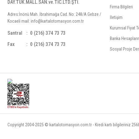
DAY.TÜK.MALL.SAN.ve.TİC.LTD.ŞTİ.
Firma Bilgileri
Adres:İnönü Mah. İbrahimağa Cad. No: 248/A Gebze /
İletişim
Kocaeli mail: info@kartalotomasyon.com.tr
Kurumsal Fiyat Te
Santral
0 (216) 374 73 73
Banka Hesapları
Fax
0 (216) 374 73 73
Sosyal Proje Der
Copyright 2004-2025 © kartalotomasyon.com.tr - Kredi kartı bilgileriniz 256bi