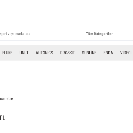
Rİ ALIŞVERİŞLERİNİZDE 3 DESİYE KADAR ÜCRETSİZ
FLUKE
UNI-T
AUTONICS
PROSKIT
SUNLİNE
ENDA
VİDEO
rmometre
TL