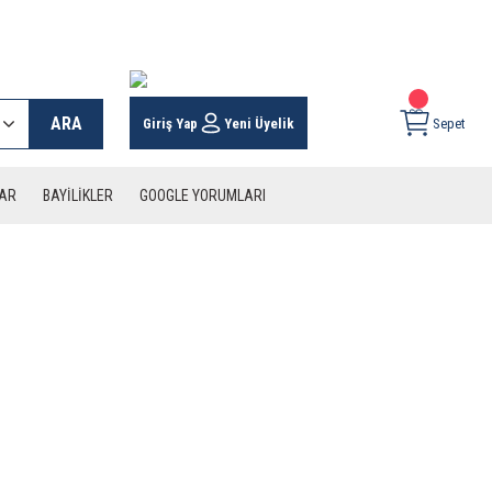
 KARGO İMKANI !
ARA
Giriş Yap
Yeni Üyelik
Sepet
LAR
BAYİLİKLER
GOOGLE YORUMLARI