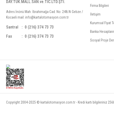
DAY.TÜK.MALL.SAN.ve.TİC.LTD.ŞTİ.
Firma Bilgileri
Adres:İnönü Mah. İbrahimağa Cad. No: 248/A Gebze /
İletişim
Kocaeli mail: info@kartalotomasyon.com.tr
Kurumsal Fiyat Te
Santral
0 (216) 374 73 73
Banka Hesapları
Fax
0 (216) 374 73 73
Sosyal Proje Der
Copyright 2004-2025 © kartalotomasyon.com.tr - Kredi kartı bilgileriniz 256bi