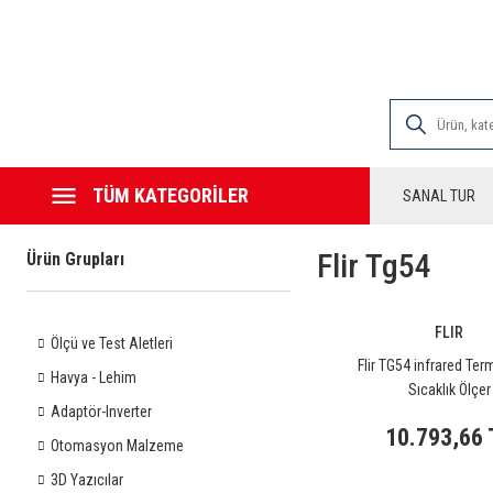
2000 TL VE ÜZE
TÜM KATEGORİLER
SANAL TUR
Flir Tg54
Ürün Grupları
FLIR
Ölçü ve Test Aletleri
Flir TG54 infrared Te
Havya - Lehim
Sıcaklık Ölçer
Adaptör-Inverter
10.793,66 
Otomasyon Malzeme
3D Yazıcılar