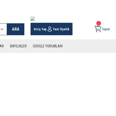
 KARGO İMKANI !
ARA
Giriş Yap
Yeni Üyelik
Sepet
LAR
BAYİLİKLER
GOOGLE YORUMLARI