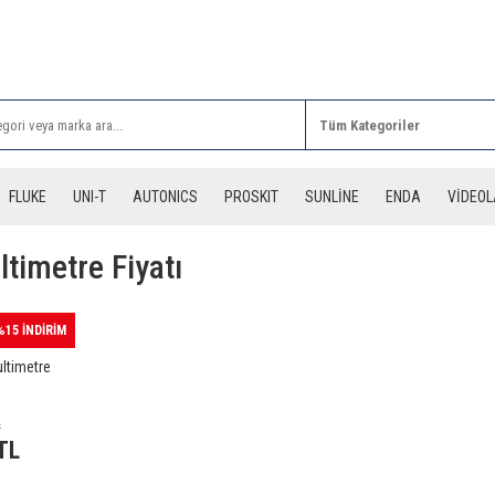
Rİ ALIŞVERİŞLERİNİZDE 3 DESİYE KADAR ÜCRETSİZ
FLUKE
UNI-T
AUTONICS
PROSKIT
SUNLİNE
ENDA
VİDEO
timetre Fiyatı
%15 İNDİRİM
ltimetre
L
TL