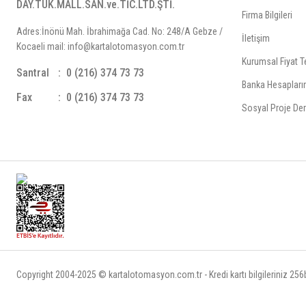
DAY.TÜK.MALL.SAN.ve.TİC.LTD.ŞTİ.
Firma Bilgileri
Adres:İnönü Mah. İbrahimağa Cad. No: 248/A Gebze /
İletişim
Kocaeli mail: info@kartalotomasyon.com.tr
Kurumsal Fiyat Te
Santral
0 (216) 374 73 73
Banka Hesapları
Fax
0 (216) 374 73 73
Sosyal Proje Der
Copyright 2004-2025 © kartalotomasyon.com.tr - Kredi kartı bilgileriniz 256bi