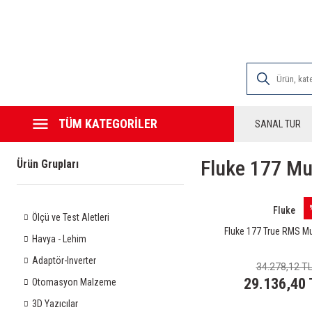
2000 TL VE ÜZE
TÜM KATEGORİLER
SANAL TUR
Fluke 177 Mul
Ürün Grupları
Fluke
Ölçü ve Test Aletleri
Fluke 177 True RMS Mu
Havya - Lehim
Adaptör-Inverter
34.278,12 T
29.136,40 
Otomasyon Malzeme
3D Yazıcılar