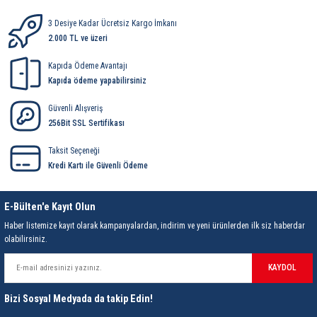
ri
ihazları
er
41 Serisi Minyatür Pcb Röle
RTLM Led ve Koruma Modülleri ( YRT-YPT Serisi 
3 Desiye Kadar Ücretsiz Kargo İmkanı
2.000 TL ve üzeri
43 Serisi Minyatür Pcb Röle
RX Serisi PCB Röleler ( 500mW )
Kapıda Ödeme Avantajı
Kapıda ödeme yapabilirsiniz
44 Serisi Minyatür Pcb Röle
RZ Serisi PCB Röleler ( 400mW )
Güvenli Alışveriş
etreler
46 Serisi Finder Röle
Telekom Röleler
256Bit SSL Sertifikası
48 Serisi Röle Arayüz Modülü
XT Serisi Endüstriyel Röleler ( 400mW )
Taksit Seçeneği
Kredi Kartı ile Güvenli Ödeme
azları
49 Serisi Röle Arayüz Modülü
E-Bülten'e Kayıt Olun
ar ölçer )
50 Serisi Güvenlik Rölesi
Haber listemize kayıt olarak kampanyalardan, indirim ve yeni ürünlerden ilk siz haberdar
olabilirsiniz.
et Ölçer
55 Serisi Minyatür Genel Amaçlı Finder Röle
KAYDOL
56 Serisi Minyatür Güç Rölesi
Bizi Sosyal Medyada da takip Edin!