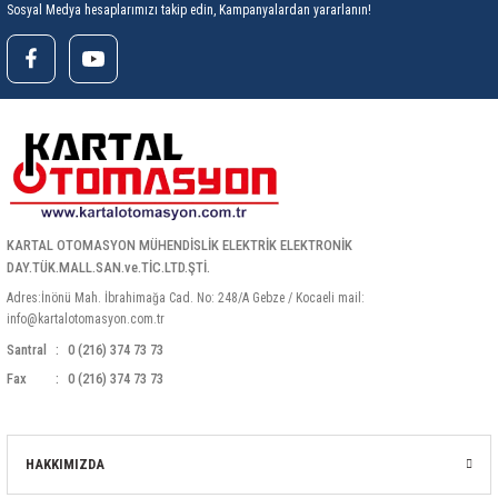
Sosyal Medya hesaplarımızı takip edin, Kampanyalardan yararlanın!
rleri
58 Serisi Röle Arayüz Modülü
60 Serisi Finder Röle
arı
62 Serisi Güç Rölesi
65 Serisi Güç Rölesi
66 Serisi Güç Rölesi
KARTAL OTOMASYON MÜHENDİSLİK ELEKTRİK ELEKTRONİK
DAY.TÜK.MALL.SAN.ve.TİC.LTD.ŞTİ.
asınç Ölçer
71 Serisi Gösterge Rölesi
Adres:İnönü Mah. İbrahimağa Cad. No: 248/A Gebze / Kocaeli mail:
info@kartalotomasyon.com.tr
72 Serisi Seviye Kontrol
Santral
0 (216) 374 73 73
Fax
0 (216) 374 73 73
80 Serisi Modüler Zamanlayıcı
83 Serisi Multi Fonksiyonlu Modüler Zamanlay
HAKKIMIZDA