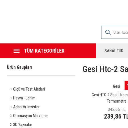
2000 TL VE ÜZE
TÜM KATEGORİLER
SANAL TUR
Gesi Htc-2 S
Ürün Grupları
Gesi
Ölçü ve Test Aletleri
Gesi HTC-2 Saatli Nem
Havya - Lehim
Termometre
Adaptör-Inverter
342,66 TL
239,86 T
Otomasyon Malzeme
3D Yazıcılar