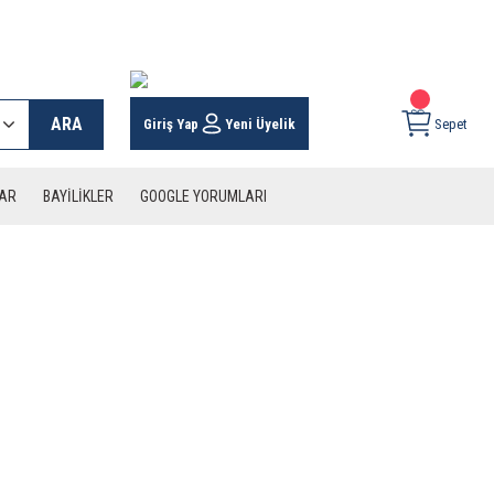
 KARGO İMKANI !
ARA
Giriş Yap
Yeni Üyelik
Sepet
LAR
BAYİLİKLER
GOOGLE YORUMLARI