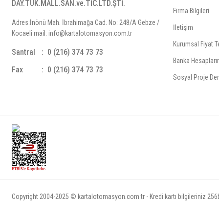
DAY.TÜK.MALL.SAN.ve.TİC.LTD.ŞTİ.
Firma Bilgileri
Adres:İnönü Mah. İbrahimağa Cad. No: 248/A Gebze /
İletişim
Kocaeli mail: info@kartalotomasyon.com.tr
Kurumsal Fiyat Te
Santral
0 (216) 374 73 73
Banka Hesapları
Fax
0 (216) 374 73 73
Sosyal Proje Der
Copyright 2004-2025 © kartalotomasyon.com.tr - Kredi kartı bilgileriniz 256bi