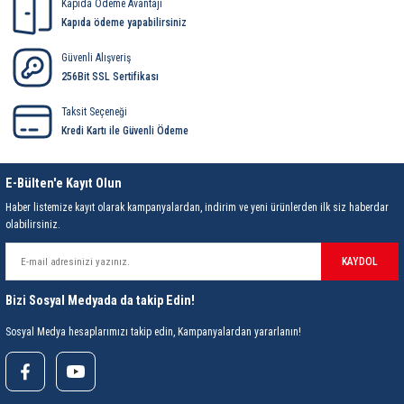
Kapıda Ödeme Avantajı
rleri
58 Serisi Röle Arayüz Modülü
Kapıda ödeme yapabilirsiniz
60 Serisi Finder Röle
Güvenli Alışveriş
256Bit SSL Sertifikası
arı
62 Serisi Güç Rölesi
Taksit Seçeneği
Kredi Kartı ile Güvenli Ödeme
65 Serisi Güç Rölesi
E-Bülten'e Kayıt Olun
66 Serisi Güç Rölesi
Haber listemize kayıt olarak kampanyalardan, indirim ve yeni ürünlerden ilk siz haberdar
olabilirsiniz.
asınç Ölçer
71 Serisi Gösterge Rölesi
KAYDOL
72 Serisi Seviye Kontrol
Bizi Sosyal Medyada da takip Edin!
80 Serisi Modüler Zamanlayıcı
Sosyal Medya hesaplarımızı takip edin, Kampanyalardan yararlanın!
83 Serisi Multi Fonksiyonlu Modüler Zamanlay