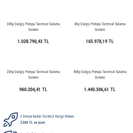
ri
ihazları
er
41 Serisi Minyatür Pcb Röle
RTLM Led ve Koruma Modülleri ( YRT-YPT Serisi 
43 Serisi Minyatür Pcb Röle
RX Serisi PCB Röleler ( 500mW )
30hp Dalgıç Pompa Tarımsal Sulama
4hp Dalgıç Pompa Tarımsal Sulama
Sistemi
Sistemi
44 Serisi Minyatür Pcb Röle
RZ Serisi PCB Röleler ( 400mW )
1.028.790,43 TL
165.978,19 TL
etreler
46 Serisi Finder Röle
Telekom Röleler
48 Serisi Röle Arayüz Modülü
XT Serisi Endüstriyel Röleler ( 400mW )
25hp Dalgıç Pompa Tarımsal Sulama
40hp Dalgıç Pompa Tarımsal Sulama
azları
49 Serisi Röle Arayüz Modülü
Sistemi
Sistemi
960.204,41 TL
1.440.306,61 TL
ar ölçer )
50 Serisi Güvenlik Rölesi
et Ölçer
55 Serisi Minyatür Genel Amaçlı Finder Röle
3 Desiye Kadar Ücretsiz Kargo İmkanı
56 Serisi Minyatür Güç Rölesi
2.000 TL ve üzeri