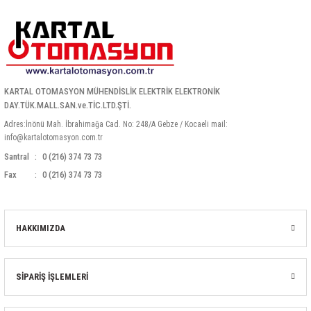
85 Serisi Minyatür Zamanlayıcı
86 Serisi Zamanlayıcı Modülleri
 Ölçer
99.01 Serisi Modüller
KARTAL OTOMASYON MÜHENDİSLİK ELEKTRİK ELEKTRONİK
rü
99.02 Serisi Modüller
DAY.TÜK.MALL.SAN.ve.TİC.LTD.ŞTİ.
Adres:İnönü Mah. İbrahimağa Cad. No: 248/A Gebze / Kocaeli mail:
er
99.80 Serisi Modüller
info@kartalotomasyon.com.tr
Santral
0 (216) 374 73 73
Finder Röle Soketleri ve Aksesuarları
Fax
0 (216) 374 73 73
HAKKIMIZDA
azı
SİPARİŞ İŞLEMLERİ