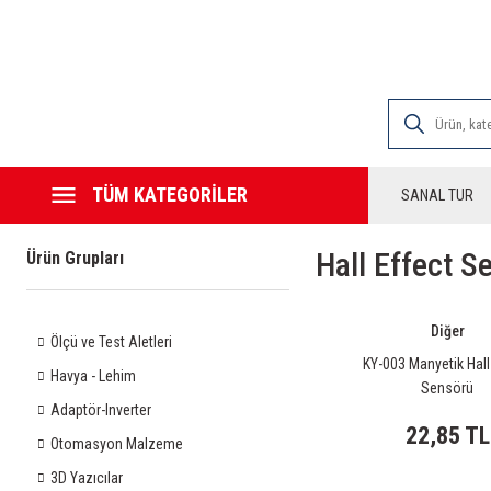
2000 TL VE ÜZE
TÜM KATEGORİLER
SANAL TUR
Hall Effect S
Ürün Grupları
Diğer
Ölçü ve Test Aletleri
KY-003 Manyetik Hall
Havya - Lehim
Sensörü
Adaptör-Inverter
22,85 TL
Otomasyon Malzeme
3D Yazıcılar