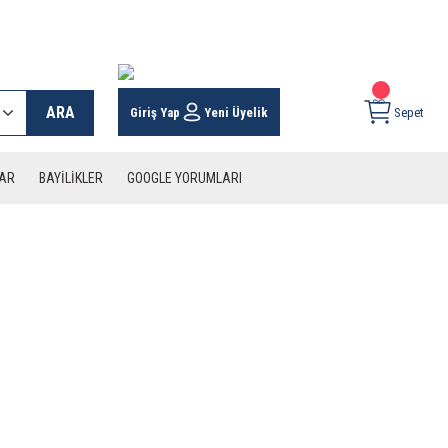
 KARGO İMKANI !
ARA
Giriş Yap
Yeni Üyelik
Sepet
LAR
BAYİLİKLER
GOOGLE YORUMLARI