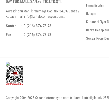
DAY.TÜK.MALL.SAN.ve.TİC.LTD.ŞTİ.
Firma Bilgileri
Adres:İnönü Mah. İbrahimağa Cad. No: 248/A Gebze /
İletişim
Kocaeli mail: info@kartalotomasyon.com.tr
Kurumsal Fiyat Te
Santral
0 (216) 374 73 73
Banka Hesapları
Fax
0 (216) 374 73 73
Sosyal Proje Der
Copyright 2004-2025 © kartalotomasyon.com.tr - Kredi kartı bilgileriniz 256bi