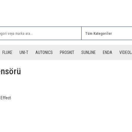
Rİ ALIŞVERİŞLERİNİZDE 3 DESİYE KADAR ÜCRETSİZ
FLUKE
UNI-T
AUTONICS
PROSKIT
SUNLİNE
ENDA
VİDEO
ensörü
 Effect