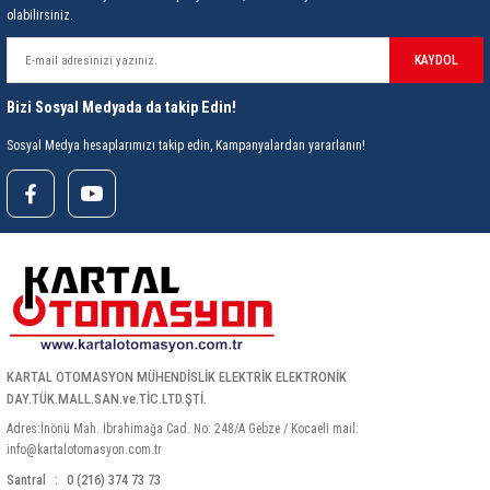
olabilirsiniz.
ri
ihazları
er
41 Serisi Minyatür Pcb Röle
RTLM Led ve Koruma Modülleri ( YRT-YPT Serisi 
KAYDOL
43 Serisi Minyatür Pcb Röle
RX Serisi PCB Röleler ( 500mW )
Bizi Sosyal Medyada da takip Edin!
44 Serisi Minyatür Pcb Röle
RZ Serisi PCB Röleler ( 400mW )
Sosyal Medya hesaplarımızı takip edin, Kampanyalardan yararlanın!
etreler
46 Serisi Finder Röle
Telekom Röleler
48 Serisi Röle Arayüz Modülü
XT Serisi Endüstriyel Röleler ( 400mW )
azları
49 Serisi Röle Arayüz Modülü
ar ölçer )
50 Serisi Güvenlik Rölesi
KARTAL OTOMASYON MÜHENDİSLİK ELEKTRİK ELEKTRONİK
et Ölçer
55 Serisi Minyatür Genel Amaçlı Finder Röle
DAY.TÜK.MALL.SAN.ve.TİC.LTD.ŞTİ.
Adres:İnönü Mah. İbrahimağa Cad. No: 248/A Gebze / Kocaeli mail:
56 Serisi Minyatür Güç Rölesi
info@kartalotomasyon.com.tr
Santral
0 (216) 374 73 73