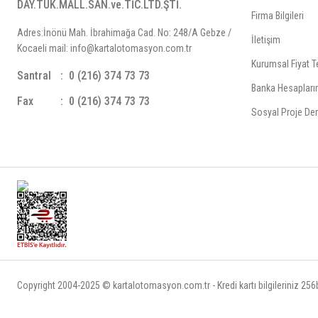
DAY.TÜK.MALL.SAN.ve.TİC.LTD.ŞTİ.
Firma Bilgileri
Adres:İnönü Mah. İbrahimağa Cad. No: 248/A Gebze /
İletişim
Kocaeli mail: info@kartalotomasyon.com.tr
Kurumsal Fiyat Te
Santral
0 (216) 374 73 73
Banka Hesapları
Fax
0 (216) 374 73 73
Sosyal Proje Der
Copyright 2004-2025 © kartalotomasyon.com.tr - Kredi kartı bilgileriniz 256bi