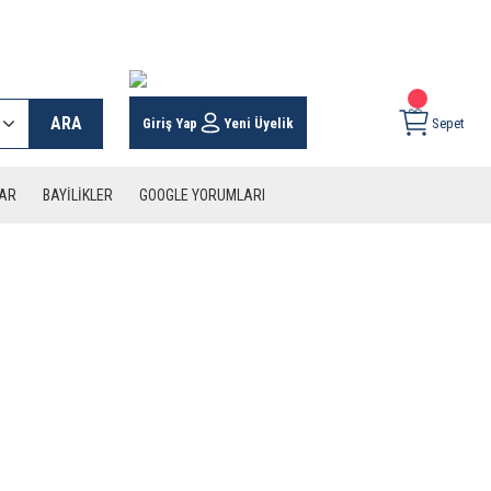
 KARGO İMKANI !
ARA
Giriş Yap
Yeni Üyelik
Sepet
LAR
BAYİLİKLER
GOOGLE YORUMLARI