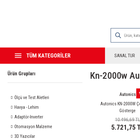
2000 TL VE ÜZE
TÜM KATEGORİLER
SANAL TUR
Kn-2000w Au
Ürün Grupları
Autonics
Ölçü ve Test Aletleri
Autonics KN-2000W Ço
Havya - Lehim
Gösterge
Adaptör-Inverter
10.496,69 T
5.721,75 
Otomasyon Malzeme
3D Yazıcılar