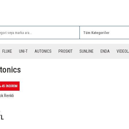
Rİ ALIŞVERİŞLERİNİZDE 3 DESİYE KADAR ÜCRETSİZ
FLUKE
UNI-T
AUTONICS
PROSKIT
SUNLİNE
ENDA
VİDEO
tonics
%45 İNDİRİM
k Renkli
L
TL