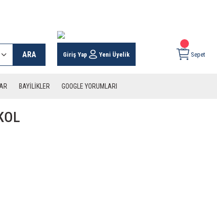
 KARGO İMKANI !
ARA
Giriş Yap
Yeni Üyelik
Sepet
LAR
BAYİLİKLER
GOOGLE YORUMLARI
KOL