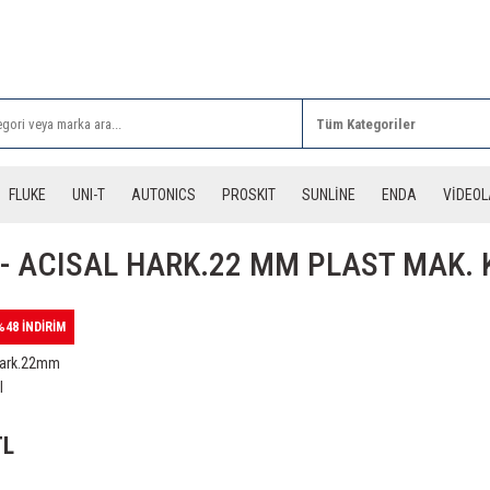
Rİ ALIŞVERİŞLERİNİZDE 3 DESİYE KADAR ÜCRETSİZ
FLUKE
UNI-T
AUTONICS
PROSKIT
SUNLİNE
ENDA
VİDEO
- ACISAL HARK.22 MM PLAST MAK. 
%48 İNDİRİM
Hark.22mm
l
TL