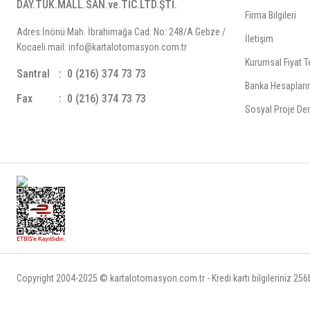
DAY.TÜK.MALL.SAN.ve.TİC.LTD.ŞTİ.
Firma Bilgileri
Adres:İnönü Mah. İbrahimağa Cad. No: 248/A Gebze /
İletişim
Kocaeli mail: info@kartalotomasyon.com.tr
Kurumsal Fiyat Te
Santral
0 (216) 374 73 73
Banka Hesapları
Fax
0 (216) 374 73 73
Sosyal Proje Der
Copyright 2004-2025 © kartalotomasyon.com.tr - Kredi kartı bilgileriniz 256bi