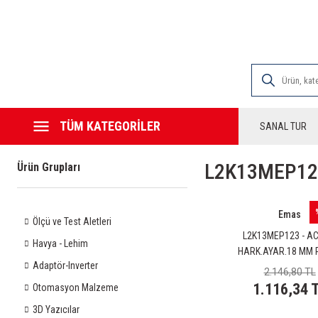
2000 TL VE ÜZE
TÜM KATEGORİLER
SANAL TUR
L2K13MEP123
Ürün Grupları
Emas
Ölçü ve Test Aletleri
L2K13MEP123 - AC
Havya - Lehim
HARK.AYAR.18 MM 
Adaptör-Inverter
MAK.UZUN DÖNER
2.146,80 TL
1.116,34 
Otomasyon Malzeme
3D Yazıcılar