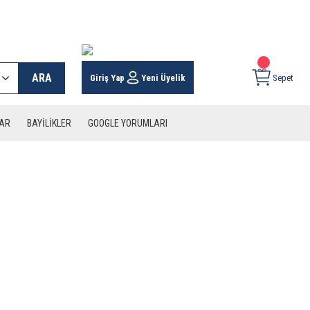
 KARGO İMKANI !
ARA
Giriş Yap
Yeni Üyelik
Sepet
LAR
BAYİLİKLER
GOOGLE YORUMLARI