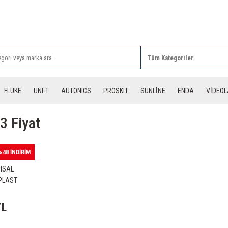
Rİ ALIŞVERİŞLERİNİZDE 3 DESİYE KADAR ÜCRETSİZ
FLUKE
UNI-T
AUTONICS
PROSKIT
SUNLİNE
ENDA
VİDEO
 Fiyat
%48 İNDİRİM
ISAL
PLAST
 KOL
TL