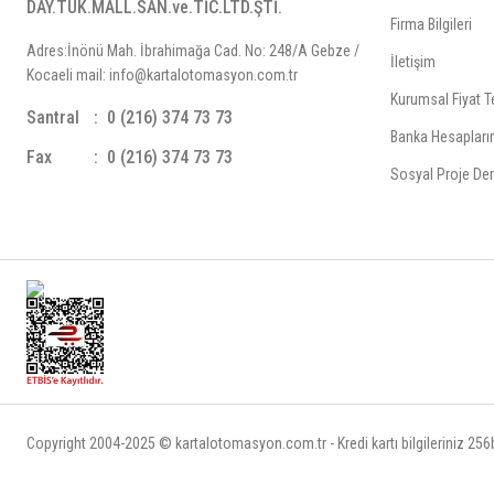
DAY.TÜK.MALL.SAN.ve.TİC.LTD.ŞTİ.
Firma Bilgileri
Adres:İnönü Mah. İbrahimağa Cad. No: 248/A Gebze /
İletişim
Kocaeli mail: info@kartalotomasyon.com.tr
Kurumsal Fiyat Te
Santral
0 (216) 374 73 73
Banka Hesapları
Fax
0 (216) 374 73 73
Sosyal Proje Der
Copyright 2004-2025 © kartalotomasyon.com.tr - Kredi kartı bilgileriniz 256bi