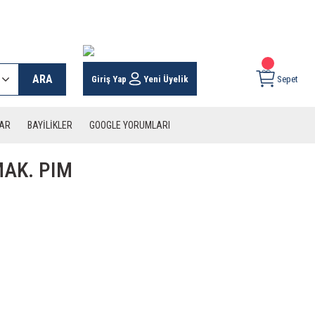
 KARGO İMKANI !
ARA
Giriş Yap
Yeni Üyelik
Sepet
LAR
BAYİLİKLER
GOOGLE YORUMLARI
AK. PIM