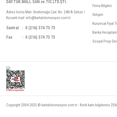
DAY.TÜK.MALL.SAN.ve.TİC.LTD.ŞTİ.
Firma Bilgileri
Adres:İnönü Mah. İbrahimağa Cad. No: 248/A Gebze /
İletişim
Kocaeli mail: info@kartalotomasyon.com.tr
Kurumsal Fiyat Te
Santral
0 (216) 374 73 73
Banka Hesapları
Fax
0 (216) 374 73 73
Sosyal Proje Der
Copyright 2004-2025 © kartalotomasyon.com.tr - Kredi kartı bilgileriniz 256bi