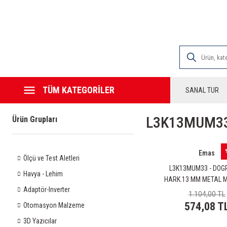
2000 TL VE ÜZE
TÜM KATEGORİLER
SANAL TUR
L3K13MUM33
Ürün Grupları
Emas
Ölçü ve Test Aletleri
L3K13MUM33 - DOG
Havya - Lehim
HARK.13 MM METAL M
Adaptör-Inverter
1.104,00 TL
574,08 T
Otomasyon Malzeme
3D Yazıcılar