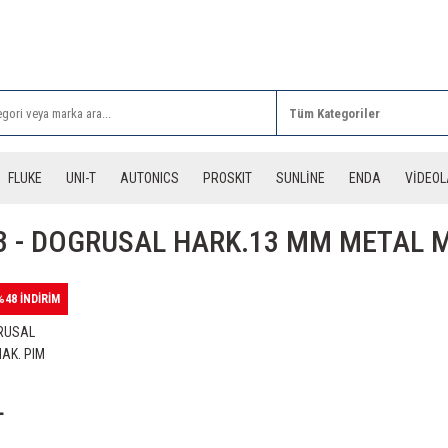
Rİ ALIŞVERİŞLERİNİZDE 3 DESİYE KADAR ÜCRETSİZ
FLUKE
UNI-T
AUTONICS
PROSKIT
SUNLİNE
ENDA
VİDEO
 - DOGRUSAL HARK.13 MM METAL M
%48 İNDİRİM
RUSAL
AK. PIM
L