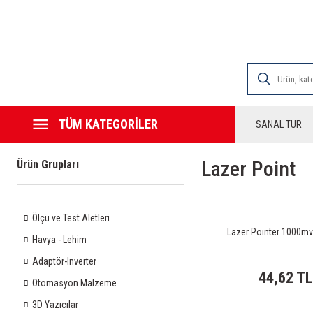
2000 TL VE ÜZE
TÜM KATEGORİLER
SANAL TUR
Lazer Point
Ürün Grupları
Ölçü ve Test Aletleri
Lazer Pointer 1000mv
Havya - Lehim
Adaptör-Inverter
44,62 TL
Otomasyon Malzeme
3D Yazıcılar