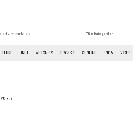
Rİ ALIŞVERİŞLERİNİZDE 3 DESİYE KADAR ÜCRETSİZ
FLUKE
UNI-T
AUTONICS
PROSKIT
SUNLİNE
ENDA
VİDEO
 YG-303