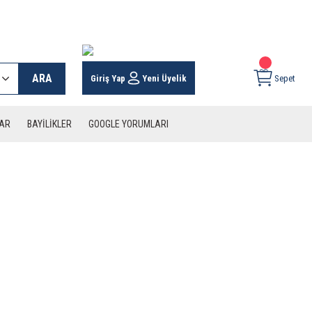
 KARGO İMKANI !
ARA
Giriş Yap
Yeni Üyelik
Sepet
LAR
BAYİLİKLER
GOOGLE YORUMLARI