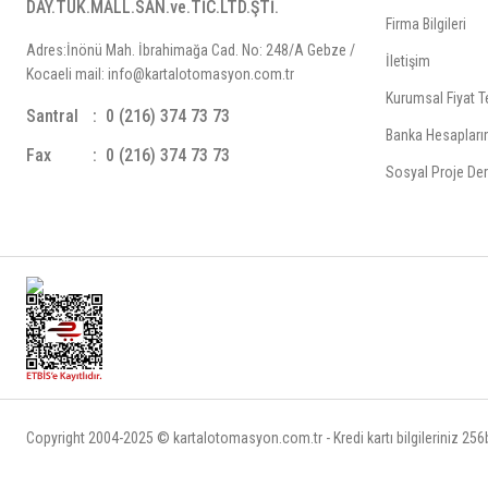
DAY.TÜK.MALL.SAN.ve.TİC.LTD.ŞTİ.
Firma Bilgileri
Adres:İnönü Mah. İbrahimağa Cad. No: 248/A Gebze /
İletişim
Kocaeli mail: info@kartalotomasyon.com.tr
Kurumsal Fiyat Te
Santral
0 (216) 374 73 73
Banka Hesapları
Fax
0 (216) 374 73 73
Sosyal Proje Der
Copyright 2004-2025 © kartalotomasyon.com.tr - Kredi kartı bilgileriniz 256bi