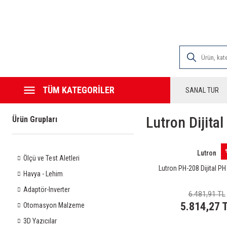
2000 TL VE ÜZE
TÜM KATEGORİLER
SANAL TUR
Lutron Dijita
Ürün Grupları
Lutron
Ölçü ve Test Aletleri
Lutron PH-208 Dijital P
Havya - Lehim
Adaptör-Inverter
6.481,91 TL
5.814,27 
Otomasyon Malzeme
3D Yazıcılar