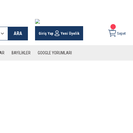
 KARGO İMKANI !
ARA
Giriş Yap
Yeni Üyelik
Sepet
LAR
BAYİLİKLER
GOOGLE YORUMLARI