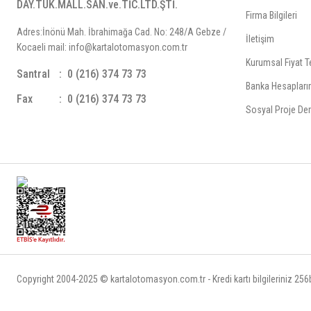
DAY.TÜK.MALL.SAN.ve.TİC.LTD.ŞTİ.
Firma Bilgileri
Adres:İnönü Mah. İbrahimağa Cad. No: 248/A Gebze /
İletişim
Kocaeli mail: info@kartalotomasyon.com.tr
Kurumsal Fiyat Te
Santral
0 (216) 374 73 73
Banka Hesapları
Fax
0 (216) 374 73 73
Sosyal Proje Der
Copyright 2004-2025 © kartalotomasyon.com.tr - Kredi kartı bilgileriniz 256bi