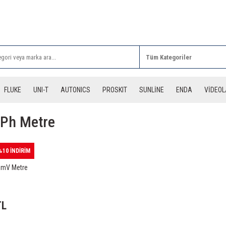
Rİ ALIŞVERİŞLERİNİZDE 3 DESİYE KADAR ÜCRETSİZ
FLUKE
UNI-T
AUTONICS
PROSKIT
SUNLİNE
ENDA
VİDEO
l Ph Metre
%10 İNDİRİM
H mV Metre
TL