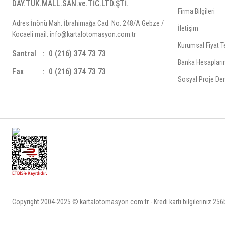
DAY.TÜK.MALL.SAN.ve.TİC.LTD.ŞTİ.
Firma Bilgileri
Adres:İnönü Mah. İbrahimağa Cad. No: 248/A Gebze /
İletişim
Kocaeli mail: info@kartalotomasyon.com.tr
Kurumsal Fiyat Te
Santral
0 (216) 374 73 73
Banka Hesapları
Fax
0 (216) 374 73 73
Sosyal Proje Der
Copyright 2004-2025 © kartalotomasyon.com.tr - Kredi kartı bilgileriniz 256bi