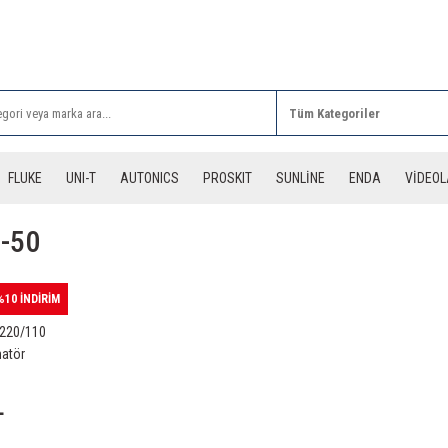
Rİ ALIŞVERİŞLERİNİZDE 3 DESİYE KADAR ÜCRETSİZ
FLUKE
UNI-T
AUTONICS
PROSKIT
SUNLİNE
ENDA
VİDEO
-50
%10 İNDİRİM
220/110
matör
L