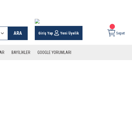
 KARGO İMKANI !
ARA
Giriş Yap
Yeni Üyelik
Sepet
LAR
BAYİLİKLER
GOOGLE YORUMLARI