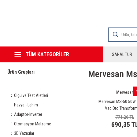
2000 TL VE ÜZE
TÜM KATEGORİLER
SANAL TUR
Mervesan Ms
Ürün Grupları
Mervesan
Ölçü ve Test Aletleri
Mervesan MS-50 50W 
Havya - Lehim
Vac Oto Transfor
Adaptör-Inverter
771,26 TL
690,35 T
Otomasyon Malzeme
3D Yazıcılar