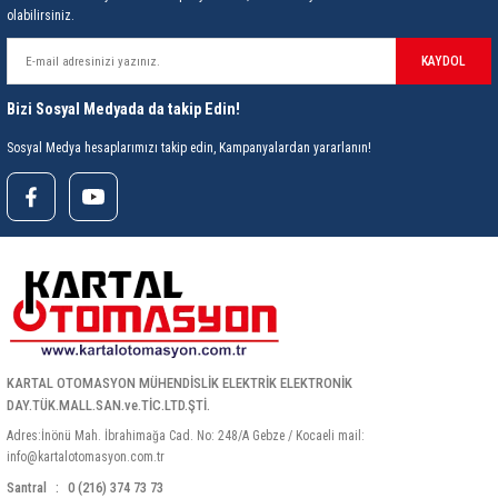
olabilirsiniz.
ri
ihazları
er
41 Serisi Minyatür Pcb Röle
RTLM Led ve Koruma Modülleri ( YRT-YPT Serisi 
KAYDOL
43 Serisi Minyatür Pcb Röle
RX Serisi PCB Röleler ( 500mW )
Bizi Sosyal Medyada da takip Edin!
44 Serisi Minyatür Pcb Röle
RZ Serisi PCB Röleler ( 400mW )
Sosyal Medya hesaplarımızı takip edin, Kampanyalardan yararlanın!
etreler
46 Serisi Finder Röle
Telekom Röleler
48 Serisi Röle Arayüz Modülü
XT Serisi Endüstriyel Röleler ( 400mW )
azları
49 Serisi Röle Arayüz Modülü
ar ölçer )
50 Serisi Güvenlik Rölesi
KARTAL OTOMASYON MÜHENDİSLİK ELEKTRİK ELEKTRONİK
et Ölçer
55 Serisi Minyatür Genel Amaçlı Finder Röle
DAY.TÜK.MALL.SAN.ve.TİC.LTD.ŞTİ.
Adres:İnönü Mah. İbrahimağa Cad. No: 248/A Gebze / Kocaeli mail:
56 Serisi Minyatür Güç Rölesi
info@kartalotomasyon.com.tr
Santral
0 (216) 374 73 73